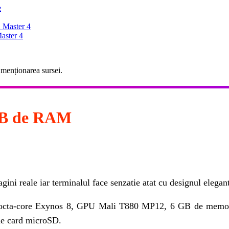
e
 Master 4
aster 4
 menționarea sursei.
GB de RAM
ni reale iar terminalul face senzatie atat cu designul elegant,
l octa-core Exynos 8, GPU Mali T880 MP12, 6 GB de mem
 de card microSD.