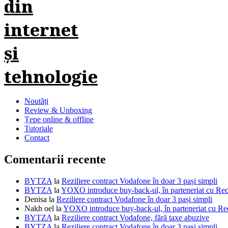
Noutăți
Review & Unboxing
Țepe online & offline
Tutoriale
Contact
Comentarii recente
BYTZA
la
Reziliere contract Vodafone în doar 3 pași simpli
BYTZA
la
YOXO introduce buy-back-ul, în parteneriat cu R
Denisa
la
Reziliere contract Vodafone în doar 3 pași simpli
Nakh oel
la
YOXO introduce buy-back-ul, în parteneriat cu 
BYTZA
la
Reziliere contract Vodafone, fără taxe abuzive
BYTZA
la
Reziliere contract Vodafone în doar 3 pași simpli