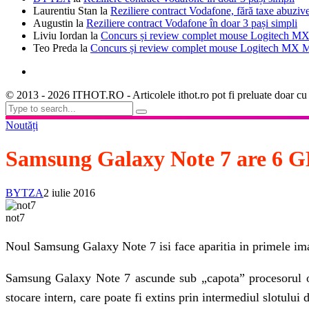
Laurentiu Stan
la
Reziliere contract Vodafone, fără taxe abuziv
Augustin
la
Reziliere contract Vodafone în doar 3 pași simpli
Liviu Iordan
la
Concurs și review complet mouse Logitech MX
Teo Preda
la
Concurs și review complet mouse Logitech MX M
© 2013 - 2026 ITHOT.RO - Articolele ithot.ro pot fi preluate doar cu
Noutăți
Samsung Galaxy Note 7 are 6 
BYTZA
2 iulie 2016
not7
Noul Samsung Galaxy Note 7 isi face aparitia in primele imagi
Samsung Galaxy Note 7 ascunde sub „capota” procesoru
stocare intern, care poate fi extins prin intermediul slotului