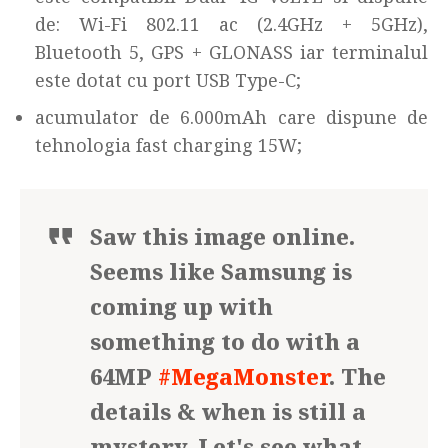
de: Wi-Fi 802.11 ac (2.4GHz + 5GHz),
Bluetooth 5, GPS + GLONASS iar terminalul
este dotat cu port USB Type-C;
acumulator de 6.000mAh care dispune de
tehnologia fast charging 15W;
Saw this image online.
Seems like Samsung is
coming up with
something to do with a
64MP
#MegaMonster
. The
details & when is still a
mystery. Let's see what