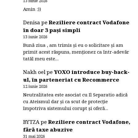
13 iunie 2026
Amin :))
Denisa
pe
Reziliere contract Vodafone
în doar 3 pași simpli
13 iunie 2026
Bună ziua , am trimis și eu o solicitare și am
primit acest răspuns, menționez ca într-adevăr
tatăl meu este…
Nakh oel
pe
YOXO introduce buy-back-
ul, în parteneriat cu Recommerce
12 iunie 2026
Neutralitatea este asociat cu Il Separatio adică
cu Ateismul dar și ca scut de protecție
împotriva sistemului corupt și oferă…
BYTZA
pe
Reziliere contract Vodafone,
fără taxe abuzive
31 mai 2026