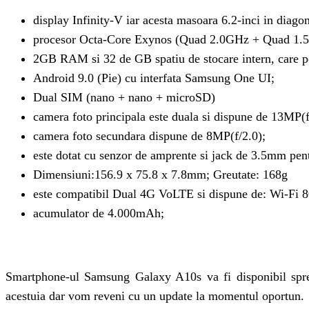
display Infinity-V iar acesta masoara 6.2-inci in diagon
procesor Octa-Core Exynos (Quad 2.0GHz + Quad 1.
2GB RAM si 32 de GB spatiu de stocare intern, care poa
Android 9.0 (Pie) cu interfata Samsung One UI;
Dual SIM (nano + nano + microSD)
camera foto principala este duala si dispune de 13MP(
camera foto secundara dispune de 8MP(f/2.0);
este dotat cu senzor de amprente si jack de 3.5mm pent
Dimensiuni:156.9 x 75.8 x 7.8mm; Greutate: 168g
este compatibil Dual 4G VoLTE si dispune de: Wi-Fi
acumulator de 4.000mAh;
Smartphone-ul Samsung Galaxy A10s va fi disponibil spre 
acestuia dar vom reveni cu un update la momentul oportun.