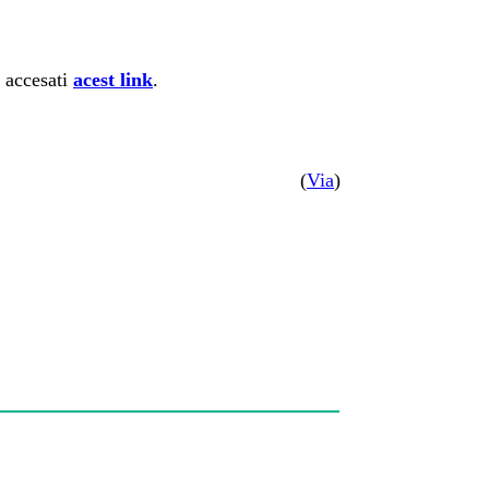
i accesati
acest link
.
(
Via
)