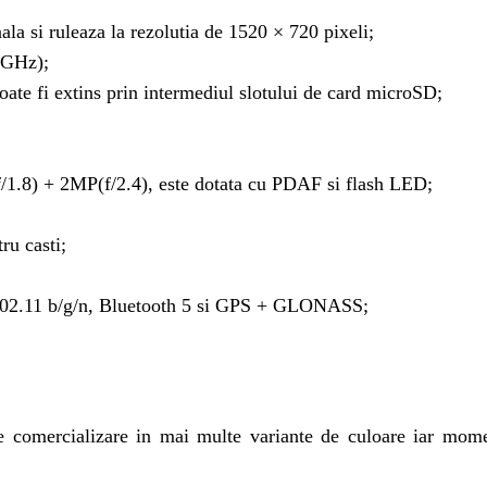
ala si ruleaza la rezolutia de 1520 × 720 pixeli;
5GHz);
te fi extins prin intermediul slotului de card microSD;
f/1.8) + 2MP(f/2.4), este dotata cu PDAF si flash LED;
ru casti;
 802.11 b/g/n, Bluetooth 5 si GPS + GLONASS;
comercializare in mai multe variante de culoare iar moment