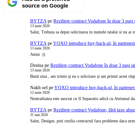
source on Google
BYTZA
pe
Reziliere contract Vodafone în doar 3 pași 
13 iunie 2026
Salut, Trebuia sa depui solicitarea in numele tatalui si nu a
BYTZA
pe
YOXO introduce buy-back-ul, în partener
13 iunie 2026
Amin :))
Denisa
pe
Reziliere contract Vodafone în doar 3 pași s
13 iunie 2026
Bună ziua , am trimis și eu o solicitare și am primit acest ră
Nakh oel
pe
YOXO introduce buy-back-ul, în partene
12 iunie 2026
Neutralitatea este asociat cu Il Separatio adică cu Ateismul d
BYTZA
pe
Reziliere contract Vodafone, fără taxe abu
31 mai 2026
Salut, Desigur, poti rezilia contractul fara probleme daca urm