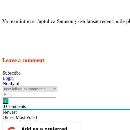
Va reamintim si faptul ca Samsung si-a lansat recent noile 
Leave a comment
Subscribe
Login
Notify of
0
Comments
Newest
Oldest
Most Voted
Add as a preferred