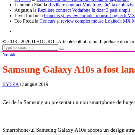
Laurentiu Stan
la
Reziliere contract Vodafone, fără taxe abuziv
Augustin
la
Reziliere contract Vodafone în doar 3 pași simpli
Liviu Iordan
la
Concurs și review complet mouse Logitech MX
Teo Preda
la
Concurs și review complet mouse Logitech MX M
© 2013 - 2026 ITHOT.RO - Articolele ithot.ro pot fi preluate doar cu
Noutăți
Samsung Galaxy A10s a fost lansa
BYTZA
12 august 2019
Cei de la Samsung au prezentat un nou smartphone de buget
Smartphone-ul Samsung Galaxy A10s adopta un design atract