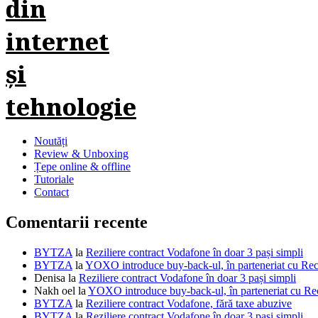
Noutăți
Review & Unboxing
Țepe online & offline
Tutoriale
Contact
Comentarii recente
BYTZA
la
Reziliere contract Vodafone în doar 3 pași simpli
BYTZA
la
YOXO introduce buy-back-ul, în parteneriat cu R
Denisa
la
Reziliere contract Vodafone în doar 3 pași simpli
Nakh oel
la
YOXO introduce buy-back-ul, în parteneriat cu 
BYTZA
la
Reziliere contract Vodafone, fără taxe abuzive
BYTZA
la
Reziliere contract Vodafone în doar 3 pași simpli