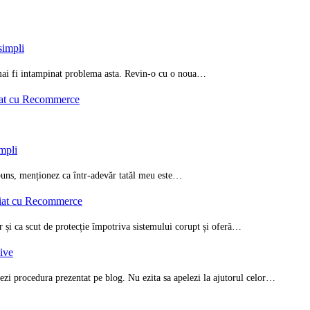
simpli
i mai fi intampinat problema asta. Revin-o cu o noua…
iat cu Recommerce
impli
spuns, menționez ca într-adevăr tatăl meu este…
riat cu Recommerce
ar și ca scut de protecție împotriva sistemului corupt și oferă…
zive
ezi procedura prezentat pe blog. Nu ezita sa apelezi la ajutorul celor…