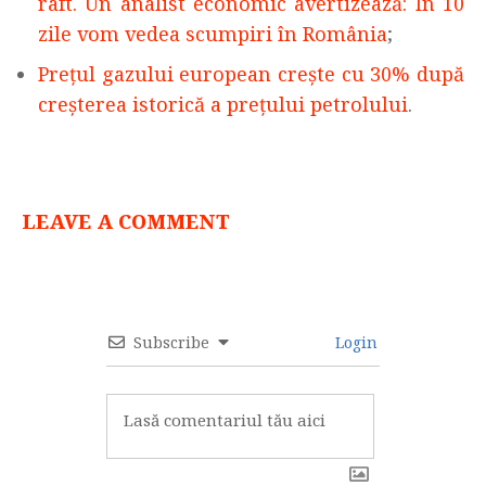
raft. Un analist economic avertizează: În 10
zile vom vedea scumpiri în România
;
Preţul gazului european creşte cu 30% după
creşterea istorică a preţului petrolului
.
LEAVE A COMMENT
Subscribe
Login