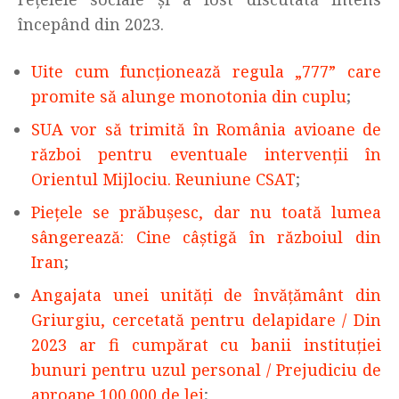
începând din 2023.
Uite cum funcționează regula „777” care
promite să alunge monotonia din cuplu
;
SUA vor să trimită în România avioane de
război pentru eventuale intervenții în
Orientul Mijlociu. Reuniune CSAT
;
Piețele se prăbușesc, dar nu toată lumea
sângerează: Cine câștigă în războiul din
Iran
;
Angajata unei unităţi de învăţământ din
Griurgiu, cercetată pentru delapidare / Din
2023 ar fi cumpărat cu banii instituţiei
bunuri pentru uzul personal / Prejudiciu de
aproape 100.000 de lei
;