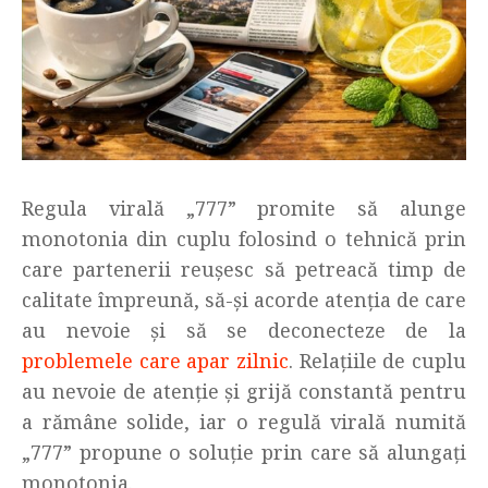
Regula virală „777” promite să alunge
monotonia din cuplu folosind o tehnică prin
care partenerii reușesc să petreacă timp de
calitate împreună, să-și acorde atenția de care
au nevoie și să se deconecteze de la
problemele care apar zilnic
. Relațiile de cuplu
au nevoie de atenție și grijă constantă pentru
a rămâne solide, iar o regulă virală numită
„777” propune o soluție prin care să alungați
monotonia.