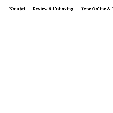
Noutăți
Review & Unboxing
Țepe Online & O