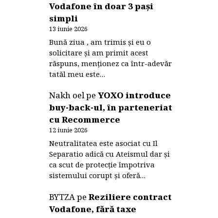
Vodafone în doar 3 pași
simpli
13 iunie 2026
Bună ziua , am trimis și eu o
solicitare și am primit acest
răspuns, menționez ca într-adevăr
tatăl meu este…
Nakh oel
pe
YOXO introduce
buy-back-ul, în parteneriat
cu Recommerce
12 iunie 2026
Neutralitatea este asociat cu Il
Separatio adică cu Ateismul dar și
ca scut de protecție împotriva
sistemului corupt și oferă…
BYTZA
pe
Reziliere contract
Vodafone, fără taxe