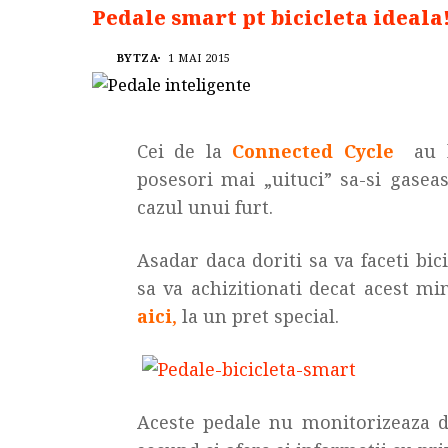
Pedale smart pt bicicleta ideala
BYTZA
1 MAI 2015
Cei de la
Connected Cycle
au la
posesori mai „uituci” sa-si gaseasc
cazul unui furt.
Asadar daca doriti sa va faceti b
sa va achizitionati decat acest m
aici
,
la un pret special.
Aceste pedale nu monitorizeaza doa