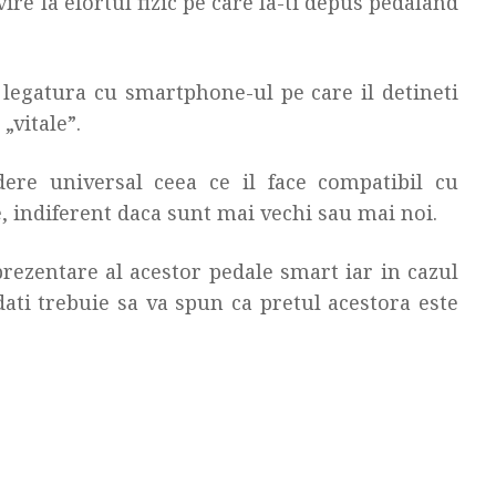
vire la efortul fizic pe care la-ti depus pedaland
 legatura cu smartphone-ul pe care il detineti
„vitale”.
ere universal ceea ce il face compatibil cu
e, indiferent daca sunt mai vechi sau mai noi.
 prezentare al acestor pedale smart iar in cazul
ati trebuie sa va spun ca pretul acestora este