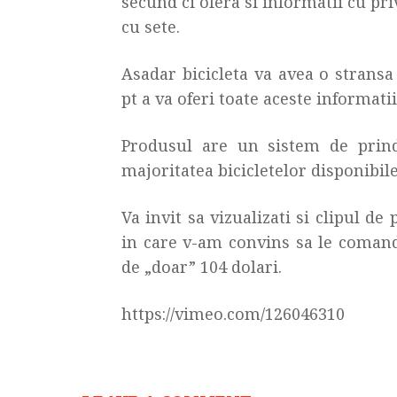
secund ci ofera si informatii cu pri
cu sete.
Asadar bicicleta va avea o stransa
pt a va oferi toate aceste informatii 
Produsul are un sistem de prind
majoritatea bicicletelor disponibil
Va invit sa vizualizati si clipul de
in care v-am convins sa le comand
de „doar” 104 dolari.
https://vimeo.com/126046310