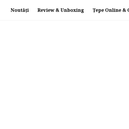
Noutăți
Review & Unboxing
Țepe Online & O