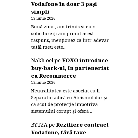
Vodafone în doar 3 pași
simpli
13 iunie 2026
Bună ziua , am trimis și eu o
solicitare și am primit acest
răspuns, menționez ca într-adevăr
tatăl meu este…
Nakh oel
pe
YOXO introduce
buy-back-ul, în parteneriat
cu Recommerce
12 iunie 2026
Neutralitatea este asociat cu Il
Separatio adică cu Ateismul dar și
ca scut de protecție împotriva
sistemului corupt și oferă…
BYTZA
pe
Reziliere contract
Vodafone, fără taxe