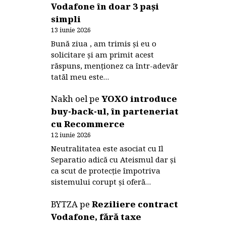
Vodafone în doar 3 pași
simpli
13 iunie 2026
Bună ziua , am trimis și eu o
solicitare și am primit acest
răspuns, menționez ca într-adevăr
tatăl meu este…
Nakh oel
pe
YOXO introduce
buy-back-ul, în parteneriat
cu Recommerce
12 iunie 2026
Neutralitatea este asociat cu Il
Separatio adică cu Ateismul dar și
ca scut de protecție împotriva
sistemului corupt și oferă…
BYTZA
pe
Reziliere contract
Vodafone, fără taxe