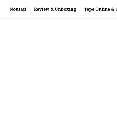
Noutăți
Review & Unboxing
Țepe Online & O