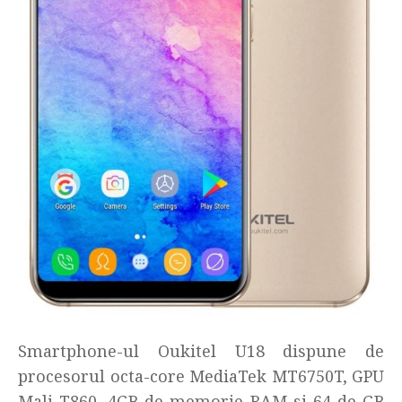
Smartphone-ul Oukitel U18 dispune de
procesorul octa-core MediaTek MT6750T, GPU
Mali-T860, 4GB de memorie RAM si 64 de GB