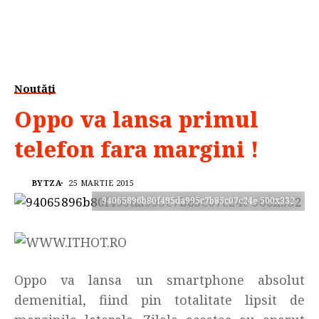
Noutăți
Oppo va lansa primul
telefon fara margini !
BYTZA
25 MARTIE 2015
94065896b80f495da995c7b85c07c24e 500x332
Oppo va lansa un smartphone absolut
demenitial, fiind pin totalitate lipsit de