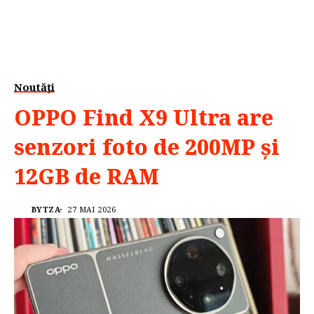
Noutăți
OPPO Find X9 Ultra are
senzori foto de 200MP și
12GB de RAM
BYTZA
27 MAI 2026