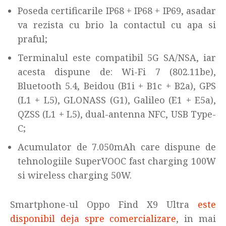
Poseda certificarile IP68 + IP68 + IP69, asadar
va rezista cu brio la contactul cu apa si
praful;
Terminalul este compatibil 5G SA/NSA, iar
acesta dispune de: Wi-Fi 7 (802.11be),
Bluetooth 5.4, Beidou (B1i + B1c + B2a), GPS
(L1 + L5), GLONASS (G1), Galileo (E1 + E5a),
QZSS (L1 + L5), dual-antenna NFC, USB Type-
C;
Acumulator de 7.050mAh care dispune de
tehnologiile SuperVOOC fast charging 100W
si wireless charging 50W.
Smartphone-ul Oppo Find X9 Ultra
este
disponibil deja spre comercializare
, in mai