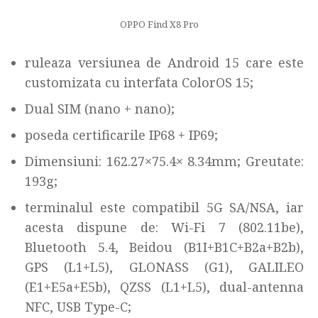
OPPO Find X8 Pro
ruleaza versiunea de Android 15 care este
customizata cu interfata ColorOS 15;
Dual SIM (nano + nano);
poseda certificarile IP68 + IP69;
Dimensiuni: 162.27×75.4× 8.34mm; Greutate:
193g;
terminalul este compatibil 5G SA/NSA, iar
acesta dispune de: Wi-Fi 7 (802.11be),
Bluetooth 5.4, Beidou (B1I+B1C+B2a+B2b),
GPS (L1+L5), GLONASS (G1), GALILEO
(E1+E5a+E5b), QZSS (L1+L5), dual-antenna
NFC, USB Type-C;