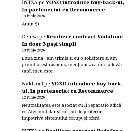
BYTZA
pe
YOXO introduce buy-back-ul,
în parteneriat cu Recommerce
13 iunie 2026
Amin :))
Denisa
pe
Reziliere contract Vodafone
în doar 3 pași simpli
13 iunie 2026
Bună ziua , am trimis și eu o solicitare și am
primit acest răspuns, menționez ca într-adevăr
tatăl meu este…
Nakh oel
pe
YOXO introduce buy-back-
ul, în parteneriat cu Recommerce
12 iunie 2026
Neutralitatea este asociat cu Il Separatio adică
cu Ateismul dar și ca scut de protecție
împotriva sistemului corupt și oferă…
BYTZA
pe
Reziliere contract Vodafone,