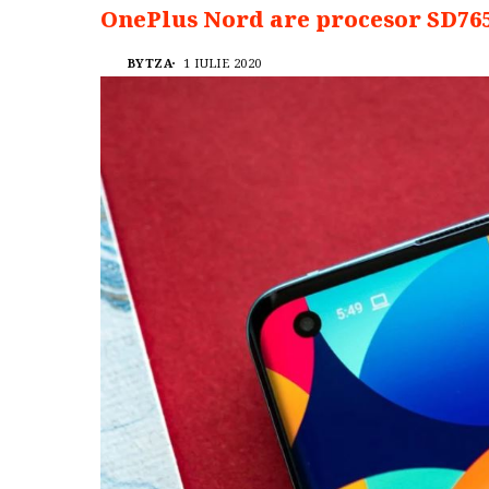
OnePlus Nord are procesor SD76
BYTZA
1 IULIE 2020