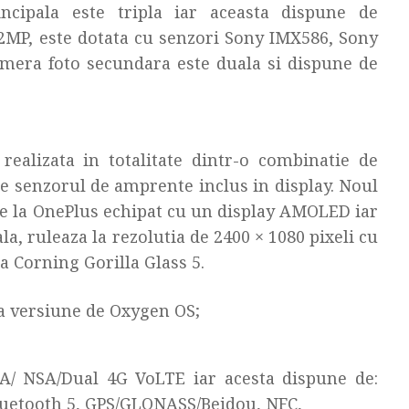
incipala este tripla iar aceasta dispune de
12MP, este dotata cu senzori Sony IMX586, Sony
amera foto secundara este duala si dispune de
ealizata in totalitate dintr-o combinatie de
re senzorul de amprente inclus in display. Noul
de la OnePlus echipat cu un display AMOLED iar
a, ruleaza la rezolutia de 2400 × 1080 pixeli cu
la Corning Gorilla Glass 5.
a versiune de Oxygen OS;
SA/ NSA/Dual 4G VoLTE iar acesta dispune de:
Bluetooth 5, GPS/GLONASS/Beidou, NFC,