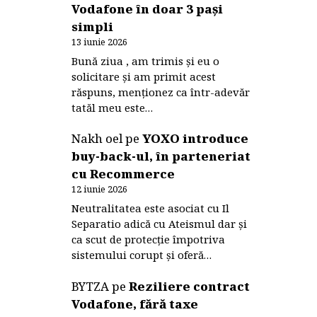
Vodafone în doar 3 pași
simpli
13 iunie 2026
Bună ziua , am trimis și eu o
solicitare și am primit acest
răspuns, menționez ca într-adevăr
tatăl meu este…
Nakh oel
pe
YOXO introduce
buy-back-ul, în parteneriat
cu Recommerce
12 iunie 2026
Neutralitatea este asociat cu Il
Separatio adică cu Ateismul dar și
ca scut de protecție împotriva
sistemului corupt și oferă…
BYTZA
pe
Reziliere contract
Vodafone, fără taxe