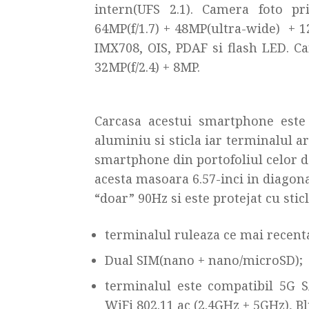
intern(UFS 2.1). Camera foto pr
64MP(f/1.7) + 48MP(ultra-wide) + 
IMX708, OIS, PDAF si flash LED. C
32MP(f/2.4) + 8MP.
Carcasa acestui smartphone este r
aluminiu si sticla iar terminalul a
smartphone din portofoliul celor 
acesta masoara 6.57-inci in diagonal
“doar” 90Hz si este protejat cu stic
terminalul ruleaza ce mai recent
Dual SIM(nano + nano/microSD);
terminalul este compatibil 5G 
WiFi 802.11 ac (2.4GHz + 5GHz), 