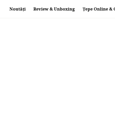
Noutăți
Review & Unboxing
Țepe Online & O