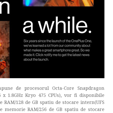
spune de procesorul Octa-Core Snapdragon
 x 1.8GHz Kryo 475 CPUs), vor fi disponibile
e RAM/128 de GB spatiu de stocare intern(UFS
 de memorie RAM/256 de GB spatiu de stocare