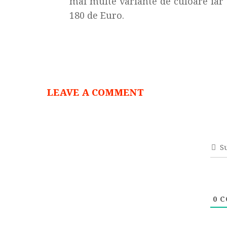
mai multe variante de culoare iar 
180 de Euro.
LEAVE A COMMENT
S
0
C