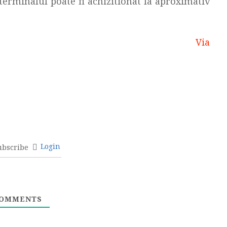
terminalul poate fi achizitionat la aproximativ
Via
Login
ubscribe
OMMENTS