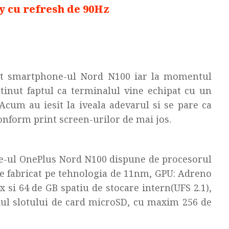
y cu refresh de 90Hz
ent smartphone-ul Nord N100 iar la momentul
ustinut faptul ca terminalul vine echipat cu un
Acum au iesit la iveala adevarul si se pare ca
conform print screen-urilor de mai jos.
e-ul OnePlus Nord N100 dispune de procesorul
e fabricat pe tehnologia de 11nm, GPU: Adreno
i 64 de GB spatiu de stocare intern(UFS 2.1),
diul slotului de card microSD, cu maxim 256 de