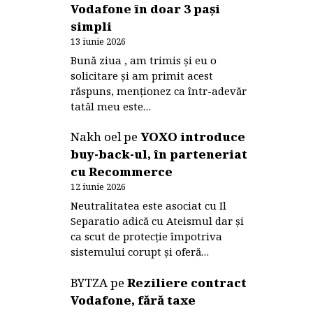
Vodafone în doar 3 pași
simpli
13 iunie 2026
Bună ziua , am trimis și eu o
solicitare și am primit acest
răspuns, menționez ca într-adevăr
tatăl meu este…
Nakh oel
pe
YOXO introduce
buy-back-ul, în parteneriat
cu Recommerce
12 iunie 2026
Neutralitatea este asociat cu Il
Separatio adică cu Ateismul dar și
ca scut de protecție împotriva
sistemului corupt și oferă…
BYTZA
pe
Reziliere contract
Vodafone, fără taxe