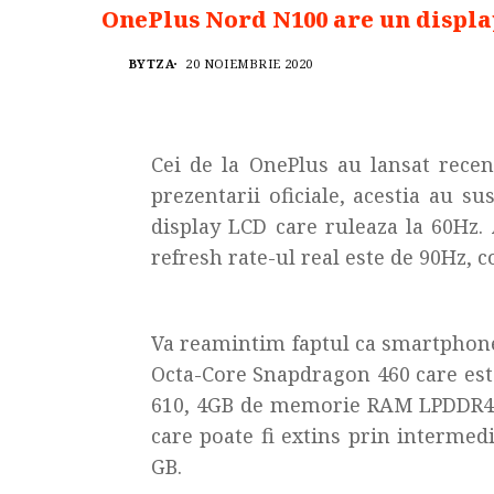
OnePlus Nord N100 are un displa
BYTZA
20 NOIEMBRIE 2020
Cei de la OnePlus au lansat rec
prezentarii oficiale, acestia au s
display LCD care ruleaza la 60Hz. 
refresh rate-ul real este de 90Hz, 
Va reamintim faptul ca smartphon
Octa-Core Snapdragon 460 care est
610, 4GB de memorie RAM LPDDR4x s
care poate fi extins prin interme
GB.