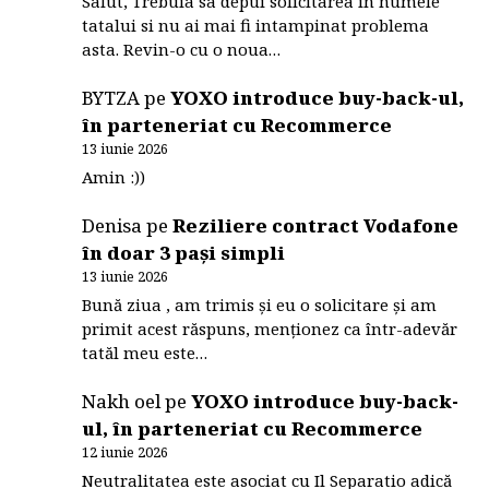
Salut, Trebuia sa depui solicitarea in numele
tatalui si nu ai mai fi intampinat problema
asta. Revin-o cu o noua…
BYTZA
pe
YOXO introduce buy-back-ul,
în parteneriat cu Recommerce
13 iunie 2026
Amin :))
Denisa
pe
Reziliere contract Vodafone
în doar 3 pași simpli
13 iunie 2026
Bună ziua , am trimis și eu o solicitare și am
primit acest răspuns, menționez ca într-adevăr
tatăl meu este…
Nakh oel
pe
YOXO introduce buy-back-
ul, în parteneriat cu Recommerce
12 iunie 2026
Neutralitatea este asociat cu Il Separatio adică