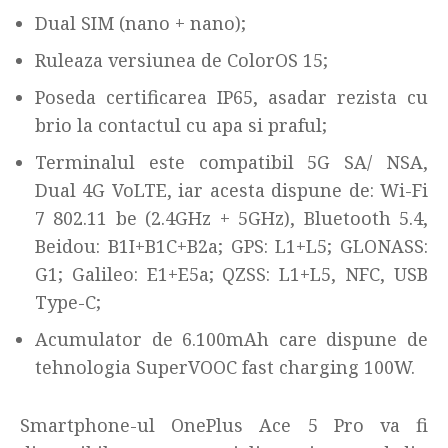
Dual SIM (nano + nano);
Ruleaza versiunea de ColorOS 15;
Poseda certificarea IP65, asadar rezista cu
brio la contactul cu apa si praful;
Terminalul este compatibil 5G SA/ NSA,
Dual 4G VoLTE, iar acesta dispune de: Wi-Fi
7 802.11 be (2.4GHz + 5GHz), Bluetooth 5.4,
Beidou: B1I+B1C+B2a; GPS: L1+L5; GLONASS:
G1; Galileo: E1+E5a; QZSS: L1+L5, NFC, USB
Type-C;
Acumulator de 6.100mAh care dispune de
tehnologia SuperVOOC fast charging 100W.
Smartphone-ul OnePlus Ace 5 Pro va fi