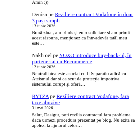
Amin :))
Denisa
pe
Reziliere contract Vodafone în doar
3 pași simpli
13 iunie 2026
Bună ziua , am trimis și eu o solicitare și am primit
acest răspuns, menționez ca într-adevăr tatăl meu
este…
Nakh oel
pe
YOXO introduce buy-back-ul, în
parteneriat cu Recommerce
12 iunie 2026
Neutralitatea este asociat cu Il Separatio adică cu
Ateismul dar și ca scut de protecție împotriva
sistemului corupt și oferă…
BYTZA
pe
Reziliere contract Vodafone, fără
taxe abuzive
31 mai 2026
Salut, Desigur, poti rezilia contractul fara probleme
daca urmezi procedura prezentat pe blog. Nu ezita sa
apelezi la ajutorul celor…