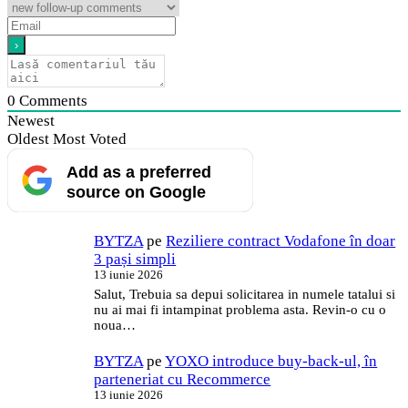
0
Comments
Newest
Oldest
Most Voted
Add as a preferred
source on Google
BYTZA
pe
Reziliere contract Vodafone în doar
3 pași simpli
13 iunie 2026
Salut, Trebuia sa depui solicitarea in numele tatalui si
nu ai mai fi intampinat problema asta. Revin-o cu o
noua…
BYTZA
pe
YOXO introduce buy-back-ul, în
parteneriat cu Recommerce
13 iunie 2026