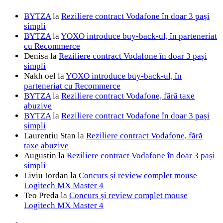
BYTZA
la
Reziliere contract Vodafone în doar 3 pași
simpli
BYTZA
la
YOXO introduce buy-back-ul, în parteneriat
cu Recommerce
Denisa
la
Reziliere contract Vodafone în doar 3 pași
simpli
Nakh oel
la
YOXO introduce buy-back-ul, în
parteneriat cu Recommerce
BYTZA
la
Reziliere contract Vodafone, fără taxe
abuzive
BYTZA
la
Reziliere contract Vodafone în doar 3 pași
simpli
Laurentiu Stan
la
Reziliere contract Vodafone, fără
taxe abuzive
Augustin
la
Reziliere contract Vodafone în doar 3 pași
simpli
Liviu Iordan
la
Concurs și review complet mouse
Logitech MX Master 4
Teo Preda
la
Concurs și review complet mouse
Logitech MX Master 4