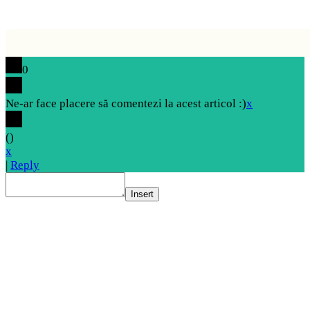
0
Ne-ar face placere să comentezi la acest articol :)
x
(
)
x
|
Reply
Insert