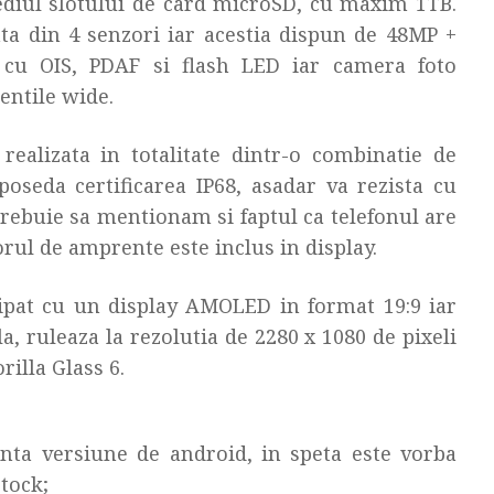
mediul slotului de card microSD, cu maxim 1TB.
ta din 4 senzori iar acestia dispun de 48MP +
cu OIS, PDAF si flash LED iar camera foto
entile wide.
ealizata in totalitate dintr-o combinatie de
poseda certificarea IP68, asadar va rezista cu
 Trebuie sa mentionam si faptul ca telefonul are
rul de amprente este inclus in display.
pat cu un display AMOLED in format 19:9 iar
a, ruleaza la rezolutia de 2280 x 1080 de pixeli
rilla Glass 6.
nta versiune de android, in speta este vorba
tock;