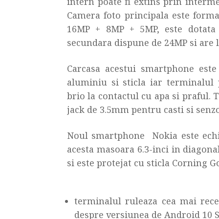
intern poate fi extins prin inter
Camera foto principala este forma
16MP + 8MP + 5MP, este dotata 
secundara dispune de 24MP si are l
Carcasa acestui smartphone este r
aluminiu si sticla iar terminalul 
brio la contactul cu apa si praful.
jack de 3.5mm pentru casti si senzo
Noul smartphone Nokia este echi
acesta masoara 6.3-inci in diagonal
si este protejat cu sticla Corning Go
terminalul ruleaza cea mai rece
despre versiunea de Android 10 S