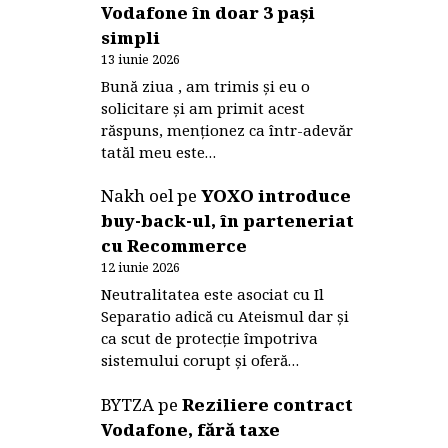
Vodafone în doar 3 pași
simpli
13 iunie 2026
Bună ziua , am trimis și eu o
solicitare și am primit acest
răspuns, menționez ca într-adevăr
tatăl meu este…
Nakh oel
pe
YOXO introduce
buy-back-ul, în parteneriat
cu Recommerce
12 iunie 2026
Neutralitatea este asociat cu Il
Separatio adică cu Ateismul dar și
ca scut de protecție împotriva
sistemului corupt și oferă…
BYTZA
pe
Reziliere contract
Vodafone, fără taxe