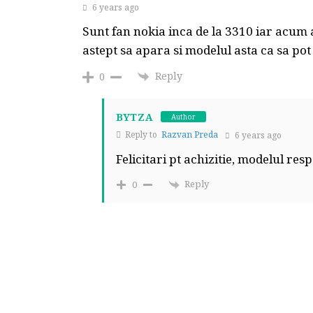
6 years ago
Sunt fan nokia inca de la 3310 iar acum 
astept sa apara si modelul asta ca sa po
Reply
0
BYTZA
Author
Reply to
Razvan Preda
6 years ago
Felicitari pt achizitie, modelul resp
Reply
0