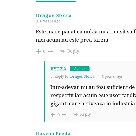
Dragos Stoica
6 years ago
Este mare pacat ca nokia nu a reusit sa f
nici acum nu este prea tarziu.
Reply
0
BYTZA
Author
Reply to
Dragos Stoica
6 years ago
Intr-adevar nu au fost suficient de
respectiv iar acum este usor tardi
giganti care activeaza in industria 
Reply
0
Razvan Preda