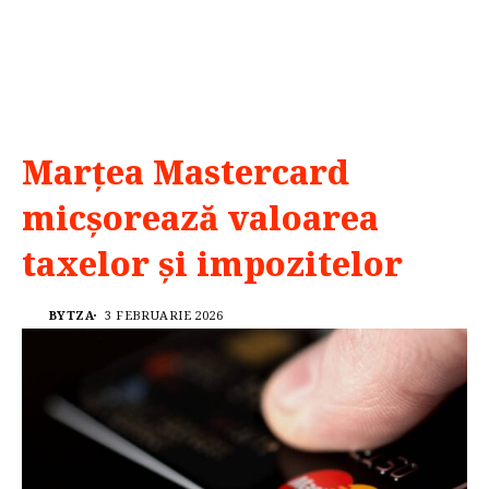
Marțea Mastercard
micșorează valoarea
taxelor și impozitelor
BYTZA
3 FEBRUARIE 2026