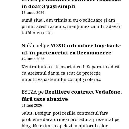
în doar 3 pași simpli
13 iunie 2026
Bună ziua , am trimis și eu o solicitare și am
primit acest răspuns, menționez ca într-adevăr
tatăl meu este…
Nakh oel
pe
YOXO introduce buy-back-
ul, în parteneriat cu Recommerce
12 iunie 2026
Neutralitatea este asociat cu Il Separatio adică
cu Ateismul dar și ca scut de protecție
împotriva sistemului corupt și oferă…
BYTZA
pe
Reziliere contract Vodafone,
fără taxe abuzive
31 mai 2026
Salut, Desigur, poti rezilia contractul fara
probleme daca urmezi procedura prezentat pe
blog. Nu ezita sa apelezi la ajutorul celor…