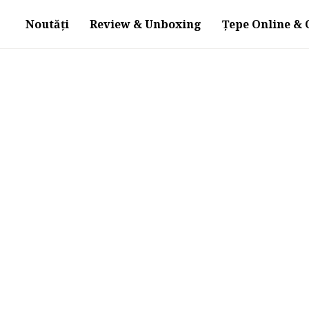
Noutăți
Review & Unboxing
Țepe Online & O