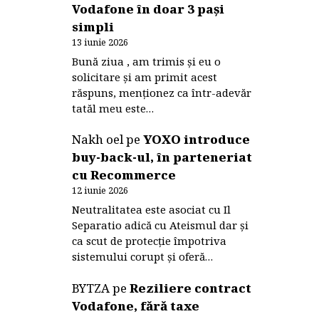
Vodafone în doar 3 pași
simpli
13 iunie 2026
Bună ziua , am trimis și eu o
solicitare și am primit acest
răspuns, menționez ca într-adevăr
tatăl meu este…
Nakh oel
pe
YOXO introduce
buy-back-ul, în parteneriat
cu Recommerce
12 iunie 2026
Neutralitatea este asociat cu Il
Separatio adică cu Ateismul dar și
ca scut de protecție împotriva
sistemului corupt și oferă…
BYTZA
pe
Reziliere contract
Vodafone, fără taxe