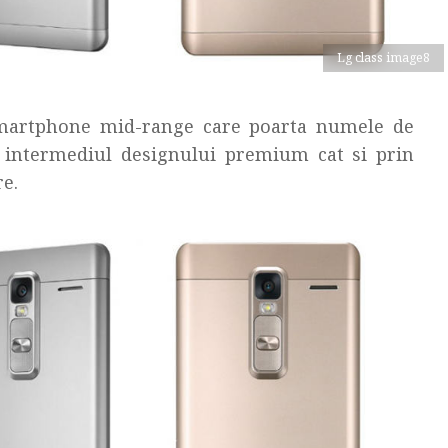
Lg class image8
smartphone mid-range care poarta numele de
n intermediul designului premium cat si prin
re.