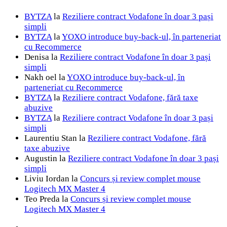
BYTZA
la
Reziliere contract Vodafone în doar 3 pași
simpli
BYTZA
la
YOXO introduce buy-back-ul, în parteneriat
cu Recommerce
Denisa
la
Reziliere contract Vodafone în doar 3 pași
simpli
Nakh oel
la
YOXO introduce buy-back-ul, în
parteneriat cu Recommerce
BYTZA
la
Reziliere contract Vodafone, fără taxe
abuzive
BYTZA
la
Reziliere contract Vodafone în doar 3 pași
simpli
Laurentiu Stan
la
Reziliere contract Vodafone, fără
taxe abuzive
Augustin
la
Reziliere contract Vodafone în doar 3 pași
simpli
Liviu Iordan
la
Concurs și review complet mouse
Logitech MX Master 4
Teo Preda
la
Concurs și review complet mouse
Logitech MX Master 4