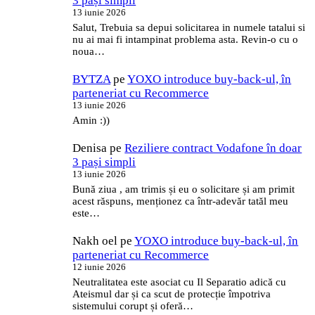
3 pași simpli
13 iunie 2026
Salut, Trebuia sa depui solicitarea in numele tatalui si
nu ai mai fi intampinat problema asta. Revin-o cu o
noua…
BYTZA
pe
YOXO introduce buy-back-ul, în
parteneriat cu Recommerce
13 iunie 2026
Amin :))
Denisa
pe
Reziliere contract Vodafone în doar
3 pași simpli
13 iunie 2026
Bună ziua , am trimis și eu o solicitare și am primit
acest răspuns, menționez ca într-adevăr tatăl meu
este…
Nakh oel
pe
YOXO introduce buy-back-ul, în
parteneriat cu Recommerce
12 iunie 2026
Neutralitatea este asociat cu Il Separatio adică cu
Ateismul dar și ca scut de protecție împotriva
sistemului corupt și oferă…