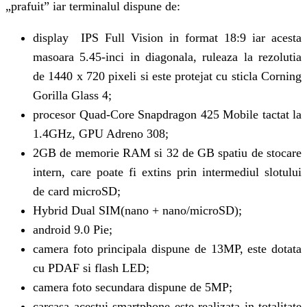
„prafuit” iar terminalul dispune de:
display IPS Full Vision in format 18:9 iar acesta
masoara 5.45-inci in diagonala, ruleaza la rezolutia
de 1440 x 720 pixeli si este protejat cu sticla Corning
Gorilla Glass 4;
procesor Quad-Core Snapdragon 425 Mobile tactat la
1.4GHz, GPU Adreno 308;
2GB de memorie RAM si 32 de GB spatiu de stocare
intern, care poate fi extins prin intermediul slotului
de card microSD;
Hybrid Dual SIM(nano + nano/microSD);
android 9.0 Pie;
camera foto principala dispune de 13MP, este dotata
cu PDAF si flash LED;
camera foto secundara dispune de 5MP;
carcasa acestui smartphone este realizata in totalitate