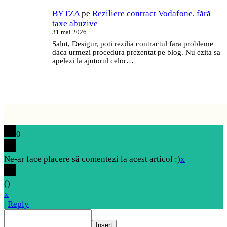
BYTZA
pe
Reziliere contract Vodafone, fără
taxe abuzive
31 mai 2026
Salut, Desigur, poti rezilia contractul fara probleme
daca urmezi procedura prezentat pe blog. Nu ezita sa
apelezi la ajutorul celor…
0
Ne-ar face placere să comentezi la acest articol :)
x
(
)
x
|
Reply
Insert