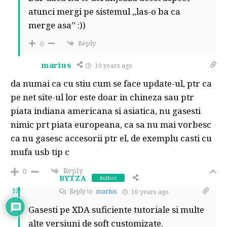
atunci mergi pe sistemul „las-o ba ca
merge asa” :))
Reply
0
marius
10 years ago
da numai ca cu stiu cum se face update-ul, ptr ca
pe net site-ul lor este doar in chineza sau ptr
piata indiana americana si asiatica, nu gasesti
nimic prt piata europeana, ca sa nu mai vorbesc
ca nu gasesc accesorii ptr el, de exemplu casti cu
mufa usb tip c
Reply
0
BYTZA
Author
Reply to
marius
37
10 years ago
Gasesti pe XDA suficiente tutoriale si multe
alte versiuni de soft customizate.