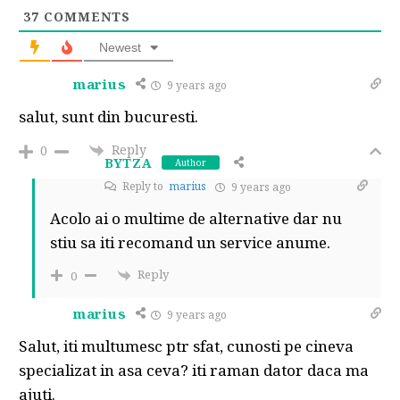
37
COMMENTS
Newest
marius
9 years ago
salut, sunt din bucuresti.
Reply
0
BYTZA
Author
Reply to
marius
9 years ago
Acolo ai o multime de alternative dar nu
stiu sa iti recomand un service anume.
Reply
0
marius
9 years ago
Salut, iti multumesc ptr sfat, cunosti pe cineva
specializat in asa ceva? iti raman dator daca ma
ajuti.