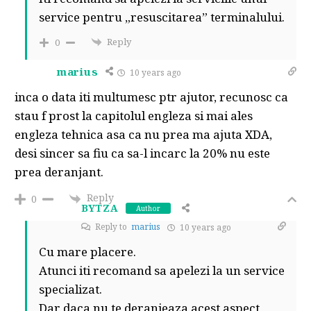
service pentru „resuscitarea” terminalului.
Reply
0
marius
10 years ago
inca o data iti multumesc ptr ajutor, recunosc ca
stau f prost la capitolul engleza si mai ales
engleza tehnica asa ca nu prea ma ajuta XDA,
desi sincer sa fiu ca sa-l incarc la 20% nu este
prea deranjant.
Reply
0
BYTZA
Author
Reply to
marius
10 years ago
Cu mare placere.
Atunci iti recomand sa apelezi la un service
specializat.
Dar daca nu te deranjeaza acest aspect