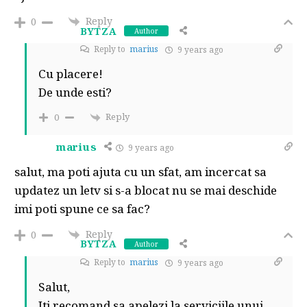
Reply
0
BYTZA
Author
Reply to
marius
9 years ago
Cu placere!
De unde esti?
Reply
0
marius
9 years ago
salut, ma poti ajuta cu un sfat, am incercat sa
updatez un letv si s-a blocat nu se mai deschide
imi poti spune ce sa fac?
Reply
0
BYTZA
Author
Reply to
marius
9 years ago
Salut,
Iti recomand sa apelezi la serviciile unui