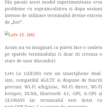
Din pacate acest model experimenteaza ceva
probleme cu supraincalzirea si dupa sesiuni
intense de utilizare terminalul devine extrem
de „hot”.
Acum nu va imaginati ca puteti face o omleta
pe spatele terminalului ci doar iti creeaza o
stare de usor disconfort.
Letv Le 1s(X500) este un smartphone dual-
sim, compatibil 4G/LTE si dispune de functii
precum: Wi-Fi a/b/g/n/ac, Wi-Fi direct, Wi-Fi
hotspot, DLNA, bluetooth 4.1, GPS, A-GPS și
GLONASS iar terminalul este dotat cu
port USB Type-C si senzor de amprente.