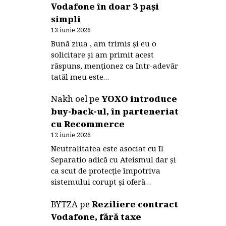
Vodafone în doar 3 pași
simpli
13 iunie 2026
Bună ziua , am trimis și eu o
solicitare și am primit acest
răspuns, menționez ca într-adevăr
tatăl meu este…
Nakh oel
pe
YOXO introduce
buy-back-ul, în parteneriat
cu Recommerce
12 iunie 2026
Neutralitatea este asociat cu Il
Separatio adică cu Ateismul dar și
ca scut de protecție împotriva
sistemului corupt și oferă…
BYTZA
pe
Reziliere contract
Vodafone, fără taxe