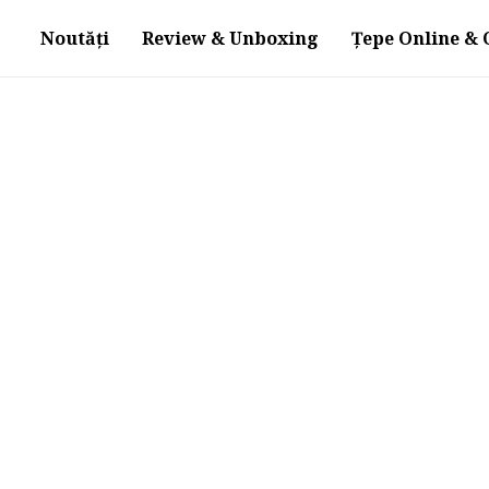
Noutăți
Review & Unboxing
Țepe Online & O