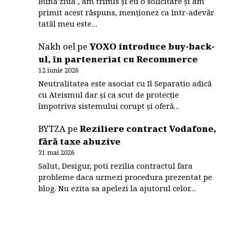
Bună ziua , am trimis și eu o solicitare și am
primit acest răspuns, menționez ca într-adevăr
tatăl meu este…
Nakh oel
pe
YOXO introduce buy-back-
ul, în parteneriat cu Recommerce
12 iunie 2026
Neutralitatea este asociat cu Il Separatio adică
cu Ateismul dar și ca scut de protecție
împotriva sistemului corupt și oferă…
BYTZA
pe
Reziliere contract Vodafone,
fără taxe abuzive
31 mai 2026
Salut, Desigur, poti rezilia contractul fara
probleme daca urmezi procedura prezentat pe
blog. Nu ezita sa apelezi la ajutorul celor…