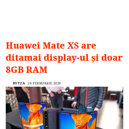
Huawei Mate XS are
ditamai display-ul și doar
8GB RAM
BYTZA
24 FEBRUARIE 2020