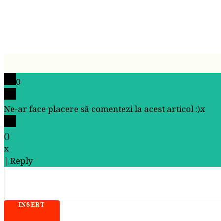
0
Ne-ar face placere să comentezi la acest articol :)
x
(
)
x
|
Reply
INSERT