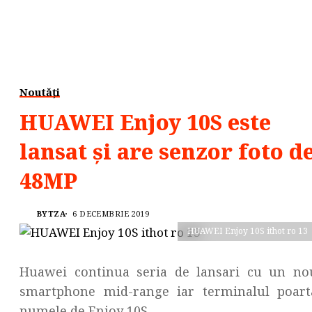
Noutăți
HUAWEI Enjoy 10S este
lansat și are senzor foto d
48MP
BYTZA
6 DECEMBRIE 2019
HUAWEI Enjoy 10S ithot ro 13
Huawei continua seria de lansari cu un no
smartphone mid-range iar terminalul poart
numele de Enjoy 10S.