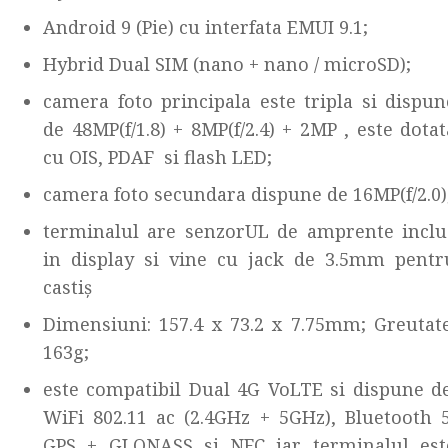
Android 9 (Pie) cu interfata EMUI 9.1;
Hybrid Dual SIM (nano + nano / microSD);
camera foto principala este tripla si dispun
de 48MP(f/1.8) + 8MP(f/2.4) + 2MP , este dotat
cu OIS, PDAF si flash LED;
camera foto secundara dispune de 16MP(f/2.0)
terminalul are senzorUL de amprente inclu
in display si vine cu jack de 3.5mm pentr
castiș
Dimensiuni: 157.4 x 73.2 x 7.75mm; Greutate
163g;
este compatibil Dual 4G VoLTE si dispune de
WiFi 802.11 ac (2.4GHz + 5GHz), Bluetooth 5
GPS + GLONASS si NFC iar terminalul est