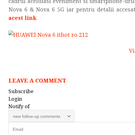
cadrul aceluiasi eveniment si smartphone-uril
Nova 6 & Nova 6 5G iar pentru detalii accesat
acest link
.
Vi
LEAVE A COMMENT
Subscribe
Login
Notify of