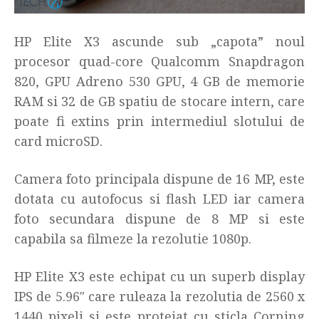
HP Elite X3 ascunde sub „capota” noul
procesor quad-core Qualcomm Snapdragon
820, GPU Adreno 530 GPU, 4 GB de memorie
RAM si 32 de GB spatiu de stocare intern, care
poate fi extins prin intermediul slotului de
card microSD.
Camera foto principala dispune de 16 MP, este
dotata cu autofocus si flash LED iar camera
foto secundara dispune de 8 MP si este
capabila sa filmeze la rezolutie 1080p.
HP Elite X3 este echipat cu un superb display
IPS de 5.96″ care ruleaza la rezolutia de 2560 x
1440 pixeli si este protejat cu sticla Corning