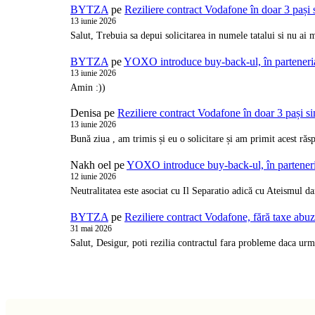
BYTZA
pe
Reziliere contract Vodafone în doar 3 pași 
13 iunie 2026
Salut, Trebuia sa depui solicitarea in numele tatalui si nu a
BYTZA
pe
YOXO introduce buy-back-ul, în partener
13 iunie 2026
Amin :))
Denisa
pe
Reziliere contract Vodafone în doar 3 pași s
13 iunie 2026
Bună ziua , am trimis și eu o solicitare și am primit acest ră
Nakh oel
pe
YOXO introduce buy-back-ul, în partene
12 iunie 2026
Neutralitatea este asociat cu Il Separatio adică cu Ateismul d
BYTZA
pe
Reziliere contract Vodafone, fără taxe abu
31 mai 2026
Salut, Desigur, poti rezilia contractul fara probleme daca urm