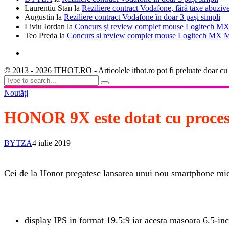
Laurentiu Stan
la
Reziliere contract Vodafone, fără taxe abuziv
Augustin
la
Reziliere contract Vodafone în doar 3 pași simpli
Liviu Iordan
la
Concurs și review complet mouse Logitech MX
Teo Preda
la
Concurs și review complet mouse Logitech MX M
© 2013 - 2026 ITHOT.RO - Articolele ithot.ro pot fi preluate doar cu
Noutăți
HONOR 9X este dotat cu proces
BYTZA
4 iulie 2019
Cei de la Honor pregatesc lansarea unui nou smartphone mid-
display IPS in format 19.5:9 iar acesta masoara 6.5-inci