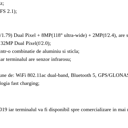
z;
FS 2.1);
(f/1.79) Dual Pixel + 8MP(118° ultra-wide) + 2MP(f/2.4), ar
 32MP Dual Pixel(f/2.0);
intr-o combinatie de aluminiu si sticla;
ar terminalul are senzor infrarosu;
spune de: WiFi 802.11ac dual-band, Bluetooth 5, GPS/GLON
ogia fast charging;
9 iar terminalul va fi disponibil spre comercializare in mai 