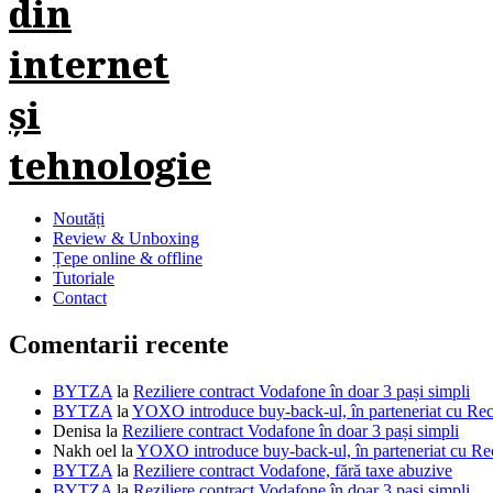
Noutăți
Review & Unboxing
Țepe online & offline
Tutoriale
Contact
Comentarii recente
BYTZA
la
Reziliere contract Vodafone în doar 3 pași simpli
BYTZA
la
YOXO introduce buy-back-ul, în parteneriat cu R
Denisa
la
Reziliere contract Vodafone în doar 3 pași simpli
Nakh oel
la
YOXO introduce buy-back-ul, în parteneriat cu 
BYTZA
la
Reziliere contract Vodafone, fără taxe abuzive
BYTZA
la
Reziliere contract Vodafone în doar 3 pași simpli