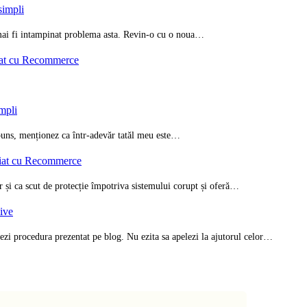
simpli
i mai fi intampinat problema asta. Revin-o cu o noua…
iat cu Recommerce
impli
spuns, menționez ca într-adevăr tatăl meu este…
riat cu Recommerce
ar și ca scut de protecție împotriva sistemului corupt și oferă…
zive
ezi procedura prezentat pe blog. Nu ezita sa apelezi la ajutorul celor…