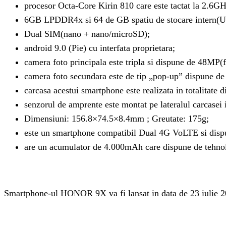
procesor Octa-Core Kirin 810 care este tactat la 2.6GH
6GB LPDDR4x si 64 de GB spatiu de stocare intern(U
Dual SIM(nano + nano/microSD);
android 9.0 (Pie) cu interfata proprietara;
camera foto principala este tripla si dispune de 48MP
camera foto secundara este de tip „pop-up” dispune de
carcasa acestui smartphone este realizata in totalitate d
senzorul de amprente este montat pe lateralul carcasei i
Dimensiuni: 156.8×74.5×8.4mm ; Greutate: 175g;
este un smartphone compatibil Dual 4G VoLTE si di
are un acumulator de 4.000mAh care dispune de tehnol
Smartphone-ul HONOR 9X va fi lansat in data de 23 iulie 201