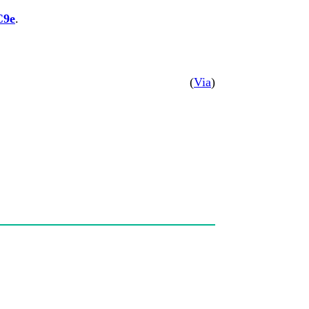
C9e
.
(
Via
)