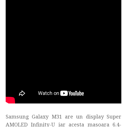
Samsung Galaxy M31 are un display Super
AMOLED Infinity-U iar acesta masoara 6.4-