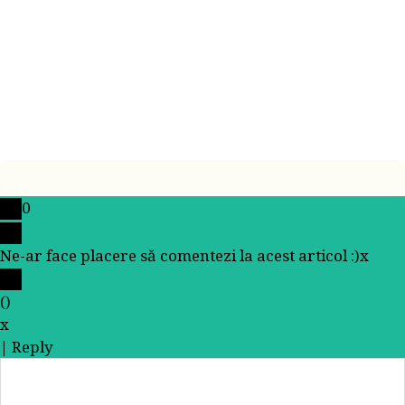
0
Ne-ar face placere să comentezi la acest articol :)
x
(
)
x
|
Reply