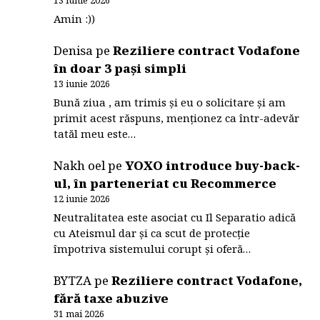
Amin :))
Denisa
pe
Reziliere contract Vodafone
în doar 3 pași simpli
13 iunie 2026
Bună ziua , am trimis și eu o solicitare și am
primit acest răspuns, menționez ca într-adevăr
tatăl meu este…
Nakh oel
pe
YOXO introduce buy-back-
ul, în parteneriat cu Recommerce
12 iunie 2026
Neutralitatea este asociat cu Il Separatio adică
cu Ateismul dar și ca scut de protecție
împotriva sistemului corupt și oferă…
BYTZA
pe
Reziliere contract Vodafone,
fără taxe abuzive
31 mai 2026