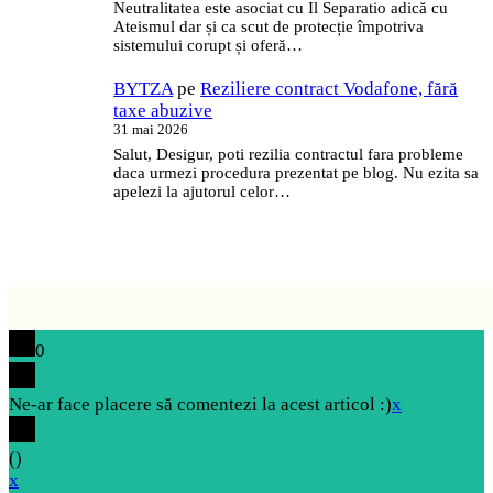
Neutralitatea este asociat cu Il Separatio adică cu
Ateismul dar și ca scut de protecție împotriva
sistemului corupt și oferă…
BYTZA
pe
Reziliere contract Vodafone, fără
taxe abuzive
31 mai 2026
Salut, Desigur, poti rezilia contractul fara probleme
daca urmezi procedura prezentat pe blog. Nu ezita sa
apelezi la ajutorul celor…
0
Ne-ar face placere să comentezi la acest articol :)
x
(
)
x