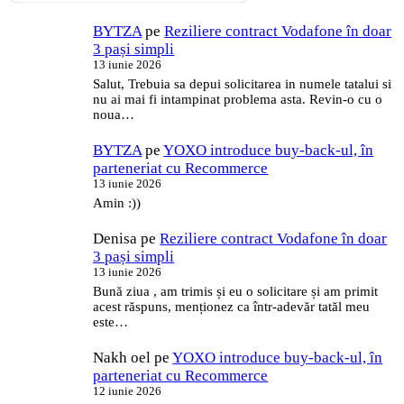
BYTZA
pe
Reziliere contract Vodafone în doar
3 pași simpli
13 iunie 2026
Salut, Trebuia sa depui solicitarea in numele tatalui si
nu ai mai fi intampinat problema asta. Revin-o cu o
noua…
BYTZA
pe
YOXO introduce buy-back-ul, în
parteneriat cu Recommerce
13 iunie 2026
Amin :))
Denisa
pe
Reziliere contract Vodafone în doar
3 pași simpli
13 iunie 2026
Bună ziua , am trimis și eu o solicitare și am primit
acest răspuns, menționez ca într-adevăr tatăl meu
este…
Nakh oel
pe
YOXO introduce buy-back-ul, în
parteneriat cu Recommerce
12 iunie 2026