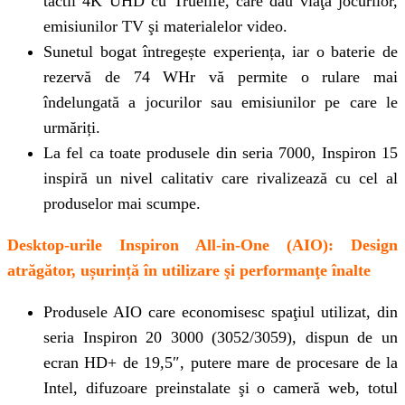
tactil 4K UHD cu Truelife, care dau viaţă jocurilor,
emisiunilor TV şi materialelor video.
Sunetul bogat întregește experiența, iar o baterie de
rezervă de 74 WHr vă permite o rulare mai
îndelungată a jocurilor sau emisiunilor pe care le
urmăriți.
La fel ca toate produsele din seria 7000, Inspiron 15
inspiră un nivel calitativ care rivalizează cu cel al
produselor mai scumpe.
Desktop-urile Inspiron All-in-One (AIO): Design
atrăgător, ușurință în utilizare şi performanţe înalte
Produsele AIO care economisesc spaţiul utilizat, din
seria Inspiron 20 3000 (3052/3059), dispun de un
ecran HD+ de 19,5″, putere mare de procesare de la
Intel, difuzoare preinstalate şi o cameră web, totul