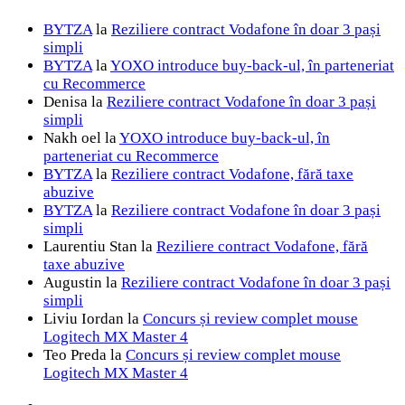
BYTZA
la
Reziliere contract Vodafone în doar 3 pași
simpli
BYTZA
la
YOXO introduce buy-back-ul, în parteneriat
cu Recommerce
Denisa
la
Reziliere contract Vodafone în doar 3 pași
simpli
Nakh oel
la
YOXO introduce buy-back-ul, în
parteneriat cu Recommerce
BYTZA
la
Reziliere contract Vodafone, fără taxe
abuzive
BYTZA
la
Reziliere contract Vodafone în doar 3 pași
simpli
Laurentiu Stan
la
Reziliere contract Vodafone, fără
taxe abuzive
Augustin
la
Reziliere contract Vodafone în doar 3 pași
simpli
Liviu Iordan
la
Concurs și review complet mouse
Logitech MX Master 4
Teo Preda
la
Concurs și review complet mouse
Logitech MX Master 4