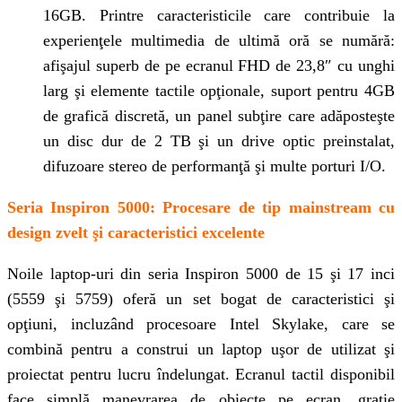
16GB. Printre caracteristicile care contribuie la
experienţele multimedia de ultimă oră se numără:
afişajul superb de pe ecranul FHD de 23,8″ cu unghi
larg şi elemente tactile opţionale, suport pentru 4GB
de grafică discretă, un panel subţire care adăposteşte
un disc dur de 2 TB şi un drive optic preinstalat,
difuzoare stereo de performanţă şi multe porturi I/O.
Seria Inspiron 5000: Procesare de tip mainstream cu
design zvelt şi caracteristici excelente
Noile laptop-uri din seria Inspiron 5000 de 15 şi 17 inci
(5559 şi 5759) oferă un set bogat de caracteristici şi
opţiuni, incluzând procesoare Intel Skylake, care se
combină pentru a construi un laptop uşor de utilizat şi
proiectat pentru lucru îndelungat. Ecranul tactil disponibil
face simplă manevrarea de obiecte pe ecran, graţie