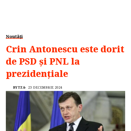
Noutăți
Crin Antonescu este dorit
de PSD și PNL la
prezidențiale
BYTZA
23 DECEMBRIE 2024