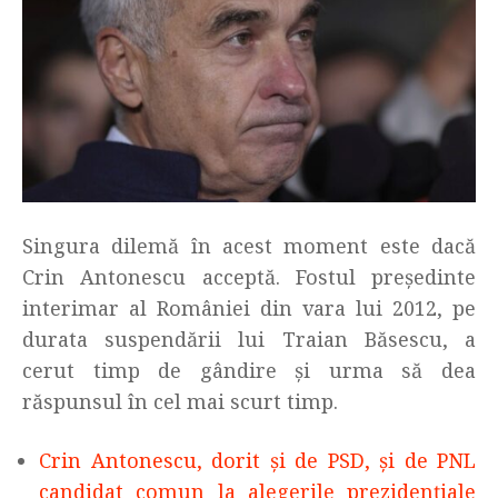
Singura dilemă în acest moment este dacă
Crin Antonescu acceptă. Fostul președinte
interimar al României din vara lui 2012, pe
durata suspendării lui Traian Băsescu, a
cerut timp de gândire și urma să dea
răspunsul în cel mai scurt timp.
Crin Antonescu, dorit și de PSD, și de PNL
candidat comun la alegerile prezidențiale