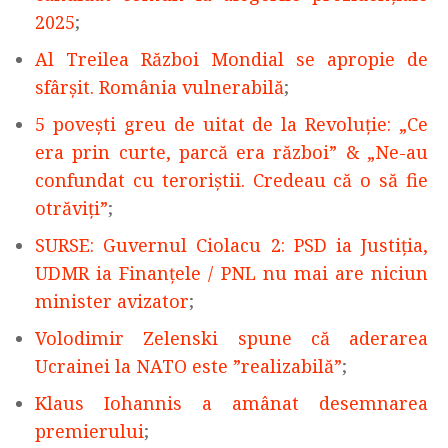
2025
;
Al Treilea Război Mondial se apropie de
sfârșit. România vulnerabilă
;
5 povești greu de uitat de la Revoluție: „Ce
era prin curte, parcă era război” & „Ne-au
confundat cu teroriștii. Credeau că o să fie
otrăviți”
;
SURSE: Guvernul Ciolacu 2: PSD ia Justiția,
UDMR ia Finanțele / PNL nu mai are niciun
minister avizator
;
Volodimir Zelenski spune că aderarea
Ucrainei la NATO este ”realizabilă”
;
Klaus Iohannis a amânat desemnarea
premierului
;