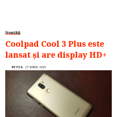
Noutăți
Coolpad Cool 3 Plus este
lansat și are display HD+
BYTZA
27 IUNIE 2019