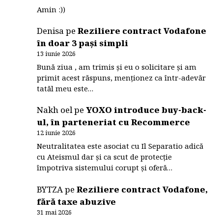
Amin :))
Denisa
pe
Reziliere contract Vodafone
în doar 3 pași simpli
13 iunie 2026
Bună ziua , am trimis și eu o solicitare și am
primit acest răspuns, menționez ca într-adevăr
tatăl meu este…
Nakh oel
pe
YOXO introduce buy-back-
ul, în parteneriat cu Recommerce
12 iunie 2026
Neutralitatea este asociat cu Il Separatio adică
cu Ateismul dar și ca scut de protecție
împotriva sistemului corupt și oferă…
BYTZA
pe
Reziliere contract Vodafone,
fără taxe abuzive
31 mai 2026