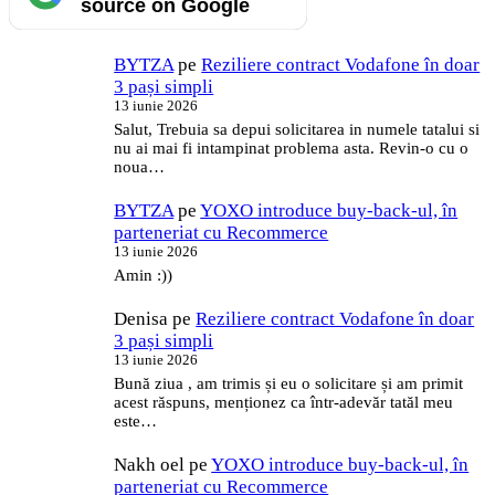
source on Google
BYTZA
pe
Reziliere contract Vodafone în doar
3 pași simpli
13 iunie 2026
Salut, Trebuia sa depui solicitarea in numele tatalui si
nu ai mai fi intampinat problema asta. Revin-o cu o
noua…
BYTZA
pe
YOXO introduce buy-back-ul, în
parteneriat cu Recommerce
13 iunie 2026
Amin :))
Denisa
pe
Reziliere contract Vodafone în doar
3 pași simpli
13 iunie 2026
Bună ziua , am trimis și eu o solicitare și am primit
acest răspuns, menționez ca într-adevăr tatăl meu
este…
Nakh oel
pe
YOXO introduce buy-back-ul, în
parteneriat cu Recommerce