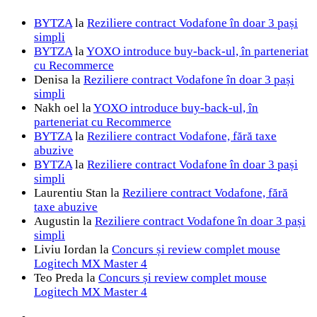
BYTZA
la
Reziliere contract Vodafone în doar 3 pași
simpli
BYTZA
la
YOXO introduce buy-back-ul, în parteneriat
cu Recommerce
Denisa
la
Reziliere contract Vodafone în doar 3 pași
simpli
Nakh oel
la
YOXO introduce buy-back-ul, în
parteneriat cu Recommerce
BYTZA
la
Reziliere contract Vodafone, fără taxe
abuzive
BYTZA
la
Reziliere contract Vodafone în doar 3 pași
simpli
Laurentiu Stan
la
Reziliere contract Vodafone, fără
taxe abuzive
Augustin
la
Reziliere contract Vodafone în doar 3 pași
simpli
Liviu Iordan
la
Concurs și review complet mouse
Logitech MX Master 4
Teo Preda
la
Concurs și review complet mouse
Logitech MX Master 4