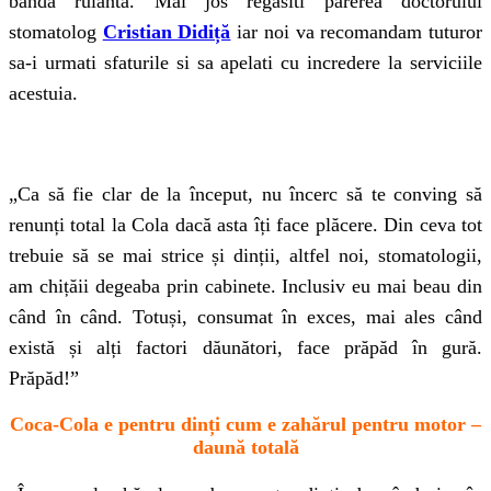
banda rulanta. Mai jos regasiti parerea doctorului
stomatolog
Cristian Didiță
iar noi va recomandam tuturor
sa-i urmati sfaturile si sa apelati cu incredere la serviciile
acestuia.
„Ca să fie clar de la început, nu încerc să te conving să
renunți total la Cola dacă asta îți face plăcere. Din ceva tot
trebuie să se mai strice și dinții, altfel noi, stomatologii,
am chițăii degeaba prin cabinete. Inclusiv eu mai beau din
când în când. Totuși, consumat în exces, mai ales când
există și alți factori dăunători, face prăpăd în gură.
Prăpăd!”
Coca-Cola e pentru dinți cum e zahărul pentru motor –
daună totală