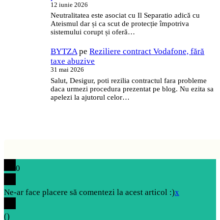
12 iunie 2026
Neutralitatea este asociat cu Il Separatio adică cu
Ateismul dar și ca scut de protecție împotriva
sistemului corupt și oferă…
BYTZA
pe
Reziliere contract Vodafone, fără
taxe abuzive
31 mai 2026
Salut, Desigur, poti rezilia contractul fara probleme
daca urmezi procedura prezentat pe blog. Nu ezita sa
apelezi la ajutorul celor…
0
Ne-ar face placere să comentezi la acest articol :)
x
(
)