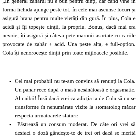
„În general zahărul nu e bun pentru dinți, dar când vine
în
formă lichidă ajunge peste tot, în cele mai ascunse locuri și
asigură hrana pentru multe vietăți din gură. În plus, Cola e
acidă și îți topește dinții, la propriu. Bonus, dacă mai era
nevoie, îți asigură și câteva pete maronii asortate cu cariile
provocate de zahăr + acid. Una peste alta, e full-option.
Cola îți nenorocește dinții prin toate mijloacele posibile.
Cel mai probabil nu te-am convins să renunți la Cola.
Un pahar rece după o masă nesănătoasă e orgasmatic.
Al naibii! Însă dacă vrei ca adicția ta de Cola să nu se
transforme în nenumărate vizite la stomatolog măcar
respectă următoarele sfaturi:
Păstrează un consum moderat. De câte ori vrei să
desfaci o doză gândește-te de trei ori dacă se merită