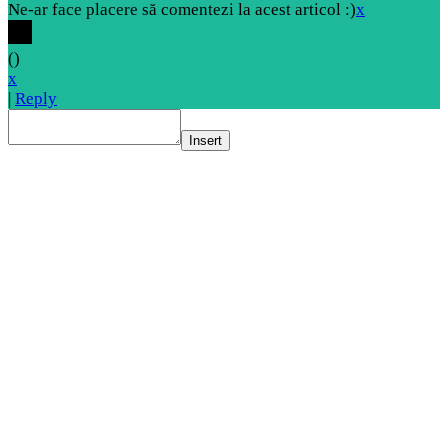
Ne-ar face placere să comentezi la acest articol :)
x
(
)
x
|
Reply
Insert