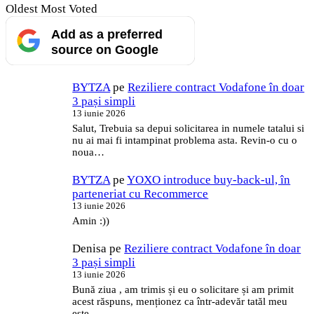
Oldest
Most Voted
Add as a preferred
source on Google
BYTZA
pe
Reziliere contract Vodafone în doar
3 pași simpli
13 iunie 2026
Salut, Trebuia sa depui solicitarea in numele tatalui si
nu ai mai fi intampinat problema asta. Revin-o cu o
noua…
BYTZA
pe
YOXO introduce buy-back-ul, în
parteneriat cu Recommerce
13 iunie 2026
Amin :))
Denisa
pe
Reziliere contract Vodafone în doar
3 pași simpli
13 iunie 2026
Bună ziua , am trimis și eu o solicitare și am primit
acest răspuns, menționez ca într-adevăr tatăl meu
este…