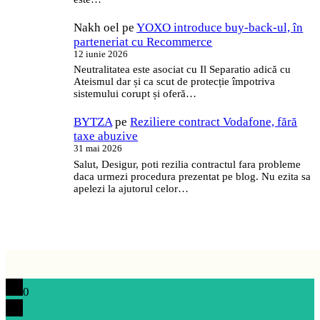
Nakh oel
pe
YOXO introduce buy-back-ul, în
parteneriat cu Recommerce
12 iunie 2026
Neutralitatea este asociat cu Il Separatio adică cu
Ateismul dar și ca scut de protecție împotriva
sistemului corupt și oferă…
BYTZA
pe
Reziliere contract Vodafone, fără
taxe abuzive
31 mai 2026
Salut, Desigur, poti rezilia contractul fara probleme
daca urmezi procedura prezentat pe blog. Nu ezita sa
apelezi la ajutorul celor…
0