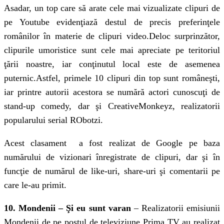
Asadar, un top care să arate cele mai vizualizate clipuri de
pe Youtube evidenţiază destul de precis preferinţele
românilor în materie de clipuri video.Deloc surprinzător,
clipurile umoristice sunt cele mai apreciate pe teritoriul
ţării noastre, iar conţinutul local este de asemenea
puternic.Astfel, primele 10 clipuri din top sunt româneşti,
iar printre autorii acestora se numără actori cunoscuţi de
stand-up comedy, dar şi CreativeMonkeyz, realizatorii
popularului serial RObotzi.
Acest clasament a fost realizat de Google pe baza
numărului de vizionari înregistrate de clipuri, dar şi în
funcţie de numărul de like-uri, share-uri şi comentarii pe
care le-au primit.
10. Mondenii – Şi eu sunt varan
– Realizatorii emisiunii
Mondenii de pe postul de televiziune Prima TV au realizat