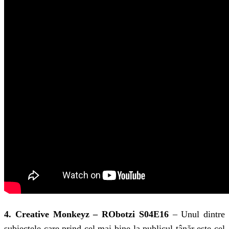
4. Creative Monkeyz – RObotzi S04E16
– Unul dintre
subiectele care prind cel mai bine la publicul tânăr este cel