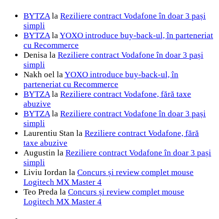
BYTZA
la
Reziliere contract Vodafone în doar 3 pași
simpli
BYTZA
la
YOXO introduce buy-back-ul, în parteneriat
cu Recommerce
Denisa
la
Reziliere contract Vodafone în doar 3 pași
simpli
Nakh oel
la
YOXO introduce buy-back-ul, în
parteneriat cu Recommerce
BYTZA
la
Reziliere contract Vodafone, fără taxe
abuzive
BYTZA
la
Reziliere contract Vodafone în doar 3 pași
simpli
Laurentiu Stan
la
Reziliere contract Vodafone, fără
taxe abuzive
Augustin
la
Reziliere contract Vodafone în doar 3 pași
simpli
Liviu Iordan
la
Concurs și review complet mouse
Logitech MX Master 4
Teo Preda
la
Concurs și review complet mouse
Logitech MX Master 4