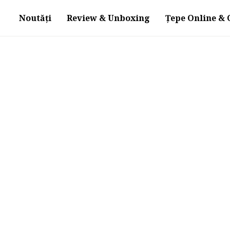
Noutăți
Review & Unboxing
Țepe Online & O