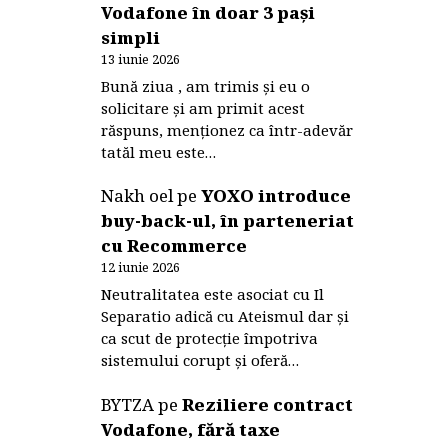
Vodafone în doar 3 pași
simpli
13 iunie 2026
Bună ziua , am trimis și eu o
solicitare și am primit acest
răspuns, menționez ca într-adevăr
tatăl meu este…
Nakh oel
pe
YOXO introduce
buy-back-ul, în parteneriat
cu Recommerce
12 iunie 2026
Neutralitatea este asociat cu Il
Separatio adică cu Ateismul dar și
ca scut de protecție împotriva
sistemului corupt și oferă…
BYTZA
pe
Reziliere contract
Vodafone, fără taxe