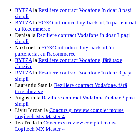
BYTZA
la
Reziliere contract Vodafone în doar 3 pași
simpli
BYTZA
la
YOXO introduce buy-back-ul, în parteneriat
cu Recommerce
Denisa
la
Reziliere contract Vodafone în doar 3 pași
simpli
Nakh oel
la
YOXO introduce buy-back-ul, în
parteneriat cu Recommerce
BYTZA
la
Reziliere contract Vodafone, fără taxe
abuzive
BYTZA
la
Reziliere contract Vodafone în doar 3 pași
simpli
Laurentiu Stan
la
Reziliere contract Vodafone, fără
taxe abuzive
Augustin
la
Reziliere contract Vodafone în doar 3 pași
simpli
Liviu Iordan
la
Concurs și review complet mouse
Logitech MX Master 4
Teo Preda
la
Concurs și review complet mouse
Logitech MX Master 4