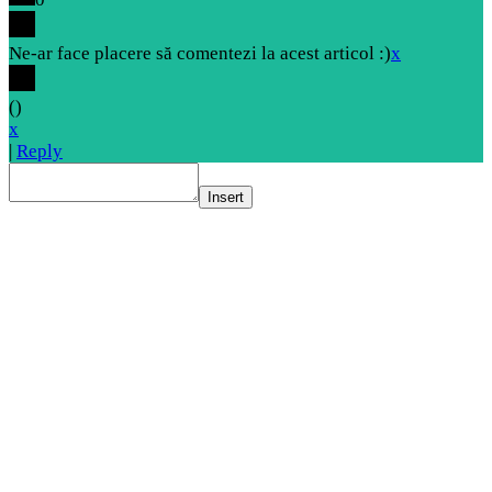
Ne-ar face placere să comentezi la acest articol :)
x
(
)
x
|
Reply
Insert