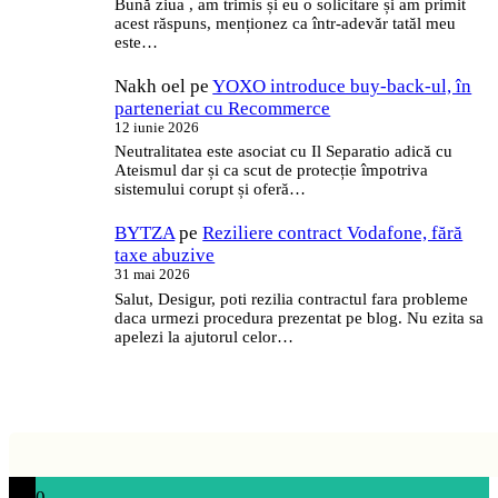
Bună ziua , am trimis și eu o solicitare și am primit
acest răspuns, menționez ca într-adevăr tatăl meu
este…
Nakh oel
pe
YOXO introduce buy-back-ul, în
parteneriat cu Recommerce
12 iunie 2026
Neutralitatea este asociat cu Il Separatio adică cu
Ateismul dar și ca scut de protecție împotriva
sistemului corupt și oferă…
BYTZA
pe
Reziliere contract Vodafone, fără
taxe abuzive
31 mai 2026
Salut, Desigur, poti rezilia contractul fara probleme
daca urmezi procedura prezentat pe blog. Nu ezita sa
apelezi la ajutorul celor…
0