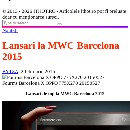
© 2013 - 2026 ITHOT.RO - Articolele ithot.ro pot fi preluate
doar cu menționarea sursei.
Noutăți
Lansari la MWC Barcelona
2015
BYTZA
22 februarie 2015
Fourms Barcelona X OPPO 775X270 20150527
Lansari de top la MWC Barcelona 2015