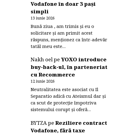
Vodafone în doar 3 pași
simpli
13 iunie 2026
Bună ziua , am trimis și eu o
solicitare și am primit acest
răspuns, menționez ca într-adevăr
tatăl meu este…
Nakh oel
pe
YOXO introduce
buy-back-ul, în parteneriat
cu Recommerce
12 iunie 2026
Neutralitatea este asociat cu Il
Separatio adică cu Ateismul dar și
ca scut de protecție împotriva
sistemului corupt și oferă…
BYTZA
pe
Reziliere contract
Vodafone, fără taxe