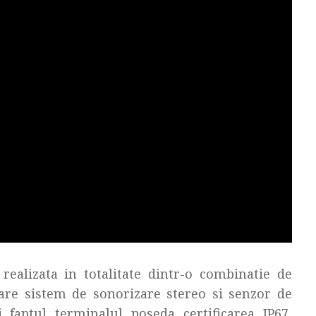
ealizata in totalitate dintr-o combinatie de
 are sistem de sonorizare stereo si senzor de
faptul terminalul poseda certificarea IP67,