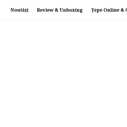
Noutăți
Review & Unboxing
Țepe Online & O