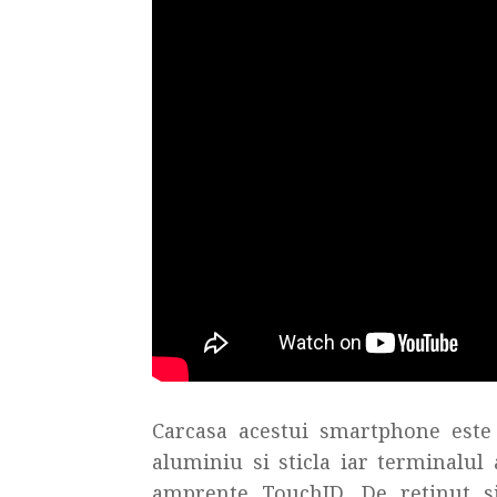
Carcasa acestui smartphone este r
aluminiu si sticla iar terminalul
amprente TouchID. De retinut si 