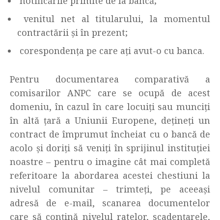
notificările primite de la bancă;
venitul net al titularului, la momentul
contractării și în prezent;
corespondența pe care ați avut-o cu banca.
Pentru documentarea comparativă a
comisarilor ANPC care se ocupă de acest
domeniu, în cazul în care locuiți sau munciți
în altă țară a Uniunii Europene, dețineți un
contract de împrumut încheiat cu o bancă de
acolo și doriți să veniți în sprijinul instituției
noastre – pentru o imagine cât mai completă
referitoare la abordarea acestei chestiuni la
nivelul comunitar – trimteți, pe aceeași
adresă de e-mail, scanarea documentelor
care să conțină nivelul ratelor, scadențarele,