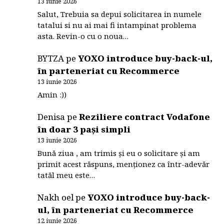
13 iunie 2026
Salut, Trebuia sa depui solicitarea in numele
tatalui si nu ai mai fi intampinat problema
asta. Revin-o cu o noua…
BYTZA
pe
YOXO introduce buy-back-ul,
în parteneriat cu Recommerce
13 iunie 2026
Amin :))
Denisa
pe
Reziliere contract Vodafone
în doar 3 pași simpli
13 iunie 2026
Bună ziua , am trimis și eu o solicitare și am
primit acest răspuns, menționez ca într-adevăr
tatăl meu este…
Nakh oel
pe
YOXO introduce buy-back-
ul, în parteneriat cu Recommerce
12 iunie 2026