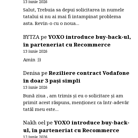
13 iunie 2026
Salut, Trebuia sa depui solicitarea in numele
tatalui si nu ai mai fi intampinat problema
asta. Revin-o cu o noua…
BYTZA
pe
YOXO introduce buy-back-ul,
în parteneriat cu Recommerce
13 iunie 2026
Amin :))
Denisa
pe
Reziliere contract Vodafone
în doar 3 pași simpli
13 iunie 2026
Bună ziua , am trimis și eu o solicitare și am
primit acest răspuns, menționez ca într-adevăr
tatăl meu este…
Nakh oel
pe
YOXO introduce buy-back-
ul, în parteneriat cu Recommerce
12 iunie 2026