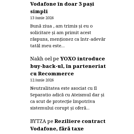
Vodafone în doar 3 pași
simpli
13 iunie 2026
Bună ziua , am trimis și eu o
solicitare și am primit acest
răspuns, menționez ca într-adevăr
tatăl meu este…
Nakh oel
pe
YOXO introduce
buy-back-ul, în parteneriat
cu Recommerce
12 iunie 2026
Neutralitatea este asociat cu Il
Separatio adică cu Ateismul dar și
ca scut de protecție împotriva
sistemului corupt și oferă…
BYTZA
pe
Reziliere contract
Vodafone, fără taxe