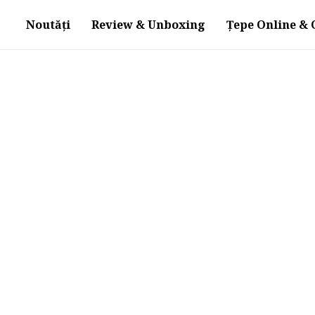
Noutăți
Review & Unboxing
Țepe Online & O