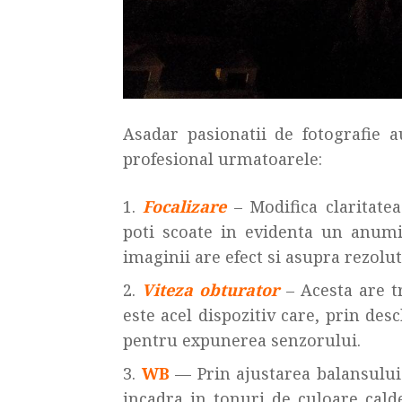
Asadar pasionatii de fotografie 
profesional urmatoarele:
Focalizare
– Modifica claritatea
poti scoate in evidenta un anumi
imaginii are efect si asupra rezoluti
Viteza obturator
– Acesta are tr
este acel dispozitiv care, prin de
pentru expunerea senzorului.
WB
–– Prin ajustarea balansului
incadra in tonuri de culoare calde