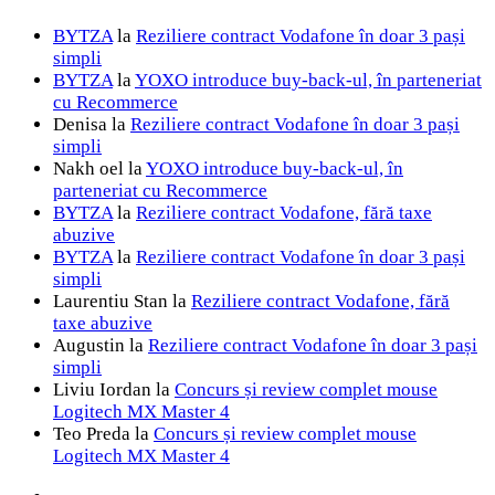
BYTZA
la
Reziliere contract Vodafone în doar 3 pași
simpli
BYTZA
la
YOXO introduce buy-back-ul, în parteneriat
cu Recommerce
Denisa
la
Reziliere contract Vodafone în doar 3 pași
simpli
Nakh oel
la
YOXO introduce buy-back-ul, în
parteneriat cu Recommerce
BYTZA
la
Reziliere contract Vodafone, fără taxe
abuzive
BYTZA
la
Reziliere contract Vodafone în doar 3 pași
simpli
Laurentiu Stan
la
Reziliere contract Vodafone, fără
taxe abuzive
Augustin
la
Reziliere contract Vodafone în doar 3 pași
simpli
Liviu Iordan
la
Concurs și review complet mouse
Logitech MX Master 4
Teo Preda
la
Concurs și review complet mouse
Logitech MX Master 4