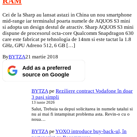
RAM
Cei de la Sharp au lansat astazi in China un nou smartphone
mid-range iar terminalul poarta numele de AQUOS S3 mini
si adopta un design destul de atractiv. Sharp AQUOS S3 mini
dispune de procesorul octa-core Qualcomm Snapdragon 630
care este fabricat pe tehnologia de 14nm si este tactat la 1.8
GHz, GPU Adreno 512, 6 GB […]
By
BYTZA
21 martie 2018
Add as a preferred
source on Google
BYTZA
pe
Reziliere contract Vodafone în doar
3 pași simpli
13 iunie 2026
Salut, Trebuia sa depui solicitarea in numele tatalui si
nu ai mai fi intampinat problema asta. Revin-o cu o
noua…
BYTZA
pe
YOXO introduce buy-back-ul, în