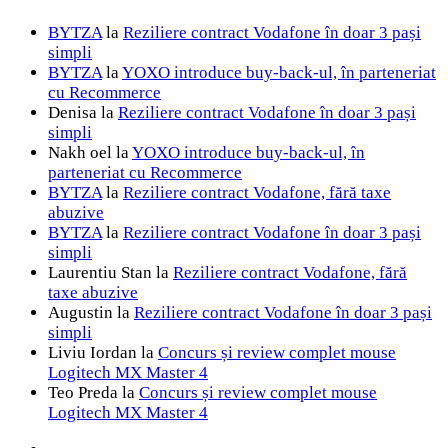
BYTZA
la
Reziliere contract Vodafone în doar 3 pași
simpli
BYTZA
la
YOXO introduce buy-back-ul, în parteneriat
cu Recommerce
Denisa
la
Reziliere contract Vodafone în doar 3 pași
simpli
Nakh oel
la
YOXO introduce buy-back-ul, în
parteneriat cu Recommerce
BYTZA
la
Reziliere contract Vodafone, fără taxe
abuzive
BYTZA
la
Reziliere contract Vodafone în doar 3 pași
simpli
Laurentiu Stan
la
Reziliere contract Vodafone, fără
taxe abuzive
Augustin
la
Reziliere contract Vodafone în doar 3 pași
simpli
Liviu Iordan
la
Concurs și review complet mouse
Logitech MX Master 4
Teo Preda
la
Concurs și review complet mouse
Logitech MX Master 4