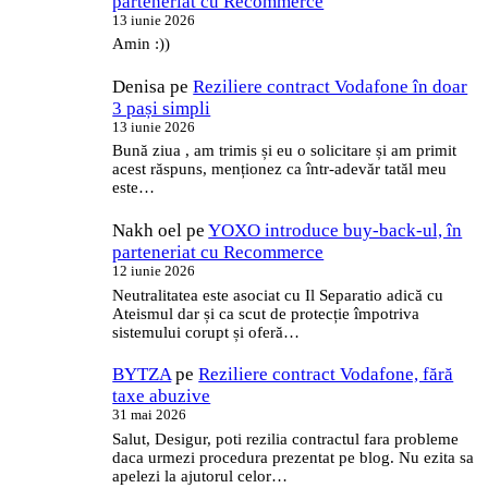
parteneriat cu Recommerce
13 iunie 2026
Amin :))
Denisa
pe
Reziliere contract Vodafone în doar
3 pași simpli
13 iunie 2026
Bună ziua , am trimis și eu o solicitare și am primit
acest răspuns, menționez ca într-adevăr tatăl meu
este…
Nakh oel
pe
YOXO introduce buy-back-ul, în
parteneriat cu Recommerce
12 iunie 2026
Neutralitatea este asociat cu Il Separatio adică cu
Ateismul dar și ca scut de protecție împotriva
sistemului corupt și oferă…
BYTZA
pe
Reziliere contract Vodafone, fără
taxe abuzive
31 mai 2026
Salut, Desigur, poti rezilia contractul fara probleme
daca urmezi procedura prezentat pe blog. Nu ezita sa
apelezi la ajutorul celor…