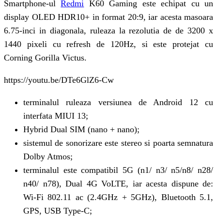
Smartphone-ul
Redmi
K60 Gaming este echipat cu un
display OLED HDR10+ in format 20:9, iar acesta masoara
6.75-inci in diagonala, ruleaza la rezolutia de de 3200 x
1440 pixeli cu refresh de 120Hz, si este protejat cu
Corning Gorilla Victus.
https://youtu.be/DTe6GlZ6-Cw
terminalul ruleaza versiunea de Android 12 cu
interfata MIUI 13;
Hybrid Dual SIM (nano + nano);
sistemul de sonorizare este stereo si poarta semnatura
Dolby Atmos;
terminalul este compatibil 5G (n1/ n3/ n5/n8/ n28/
n40/ n78), Dual 4G VoLTE, iar acesta dispune de:
Wi-Fi 802.11 ac (2.4GHz + 5GHz), Bluetooth 5.1,
GPS, USB Type-C;