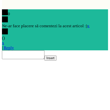
0
Ne-ar face placere să comentezi la acest articol :)
x
(
)
x
|
Reply
Insert