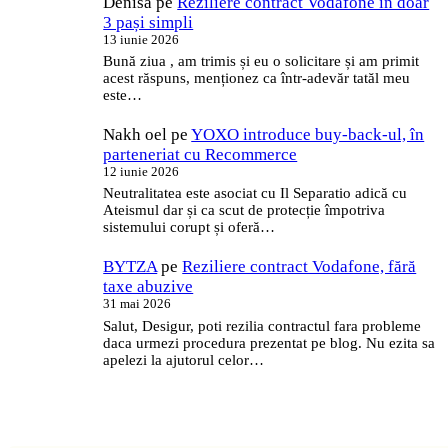
Denisa
pe
Reziliere contract Vodafone în doar
3 pași simpli
13 iunie 2026
Bună ziua , am trimis și eu o solicitare și am primit
acest răspuns, menționez ca într-adevăr tatăl meu
este…
Nakh oel
pe
YOXO introduce buy-back-ul, în
parteneriat cu Recommerce
12 iunie 2026
Neutralitatea este asociat cu Il Separatio adică cu
Ateismul dar și ca scut de protecție împotriva
sistemului corupt și oferă…
BYTZA
pe
Reziliere contract Vodafone, fără
taxe abuzive
31 mai 2026
Salut, Desigur, poti rezilia contractul fara probleme
daca urmezi procedura prezentat pe blog. Nu ezita sa
apelezi la ajutorul celor…