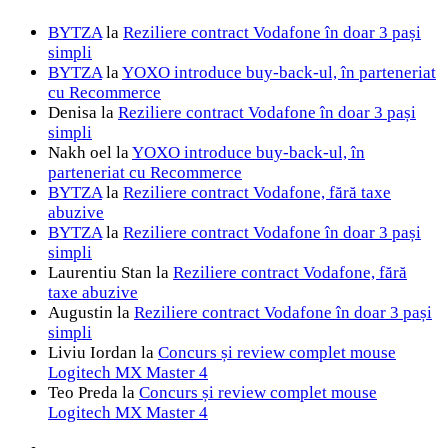
BYTZA
la
Reziliere contract Vodafone în doar 3 pași
simpli
BYTZA
la
YOXO introduce buy-back-ul, în parteneriat
cu Recommerce
Denisa
la
Reziliere contract Vodafone în doar 3 pași
simpli
Nakh oel
la
YOXO introduce buy-back-ul, în
parteneriat cu Recommerce
BYTZA
la
Reziliere contract Vodafone, fără taxe
abuzive
BYTZA
la
Reziliere contract Vodafone în doar 3 pași
simpli
Laurentiu Stan
la
Reziliere contract Vodafone, fără
taxe abuzive
Augustin
la
Reziliere contract Vodafone în doar 3 pași
simpli
Liviu Iordan
la
Concurs și review complet mouse
Logitech MX Master 4
Teo Preda
la
Concurs și review complet mouse
Logitech MX Master 4