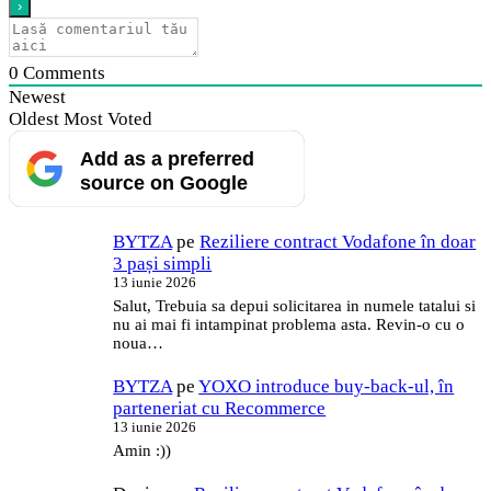
0
Comments
Newest
Oldest
Most Voted
Add as a preferred
source on Google
BYTZA
pe
Reziliere contract Vodafone în doar
3 pași simpli
13 iunie 2026
Salut, Trebuia sa depui solicitarea in numele tatalui si
nu ai mai fi intampinat problema asta. Revin-o cu o
noua…
BYTZA
pe
YOXO introduce buy-back-ul, în
parteneriat cu Recommerce
13 iunie 2026
Amin :))